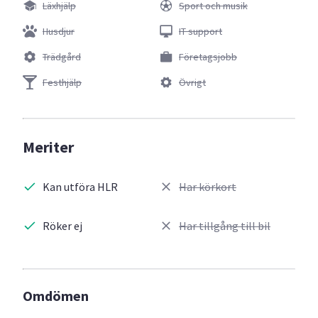
Läxhjälp
Sport och musik
Husdjur
IT support
Trädgård
Företagsjobb
Festhjälp
Övrigt
Meriter
Kan utföra HLR
Har körkort
Röker ej
Har tillgång till bil
Omdömen