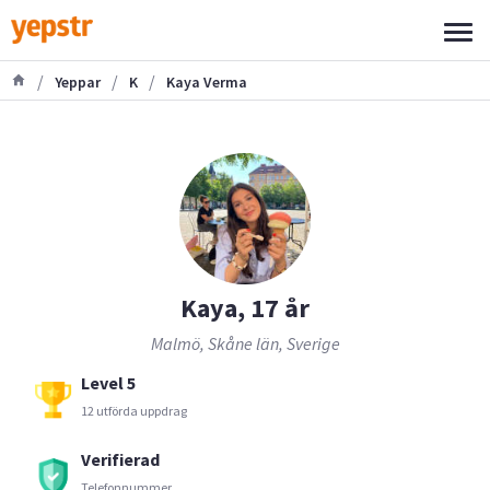
/
/
/
Yeppar
K
Kaya Verma
Kaya, 17 år
Malmö, Skåne län, Sverige
Level 5
12 utförda uppdrag
Verifierad
Telefonnummer