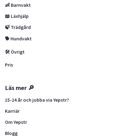
👶 Barnvakt
📖 Läxhjälp
🍃 Trädgård
🐕 Hundvakt
🛠 Övrigt
Pris
Läs mer 🔎
15-24 år och jobba via Yepstr?
Karriär
Om Yepstr
Blogg