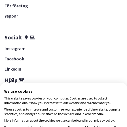
För företag
Yeppar
Socialt 👩‍💻
Instagram
Facebook
LinkedIn
Hjälp 🚨
Hjälpcenter
We use cookies
This website saves cookies on your computer. Cookies are used to collect
information about how you interact with our website and to remember you.
We use cookies to improve and customize your experience of the website, compile
Ladda ned Yepstr
statistics, and analyze our visitors on the website and in other media.
More information about the cookies we use can be found in our privacy policy.