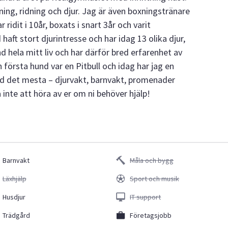
xning, ridning och djur. Jag är även boxningstränare
 ridit i 10år, boxats i snart 3år och varit
 haft stort djurintresse och har idag 13 olika djur,
d hela mitt liv och har därför bred erfarenhet av
 första hund var en Pitbull och idag har jag en
med det mesta – djurvakt, barnvakt, promenader
inte att höra av er om ni behöver hjälp!
Barnvakt
Måla och bygg
Läxhjälp
Sport och musik
Husdjur
IT support
Trädgård
Företagsjobb