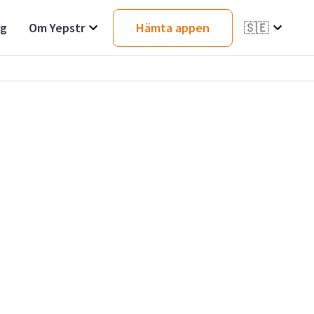
ag
Om Yepstr
Hämta appen
🇸🇪