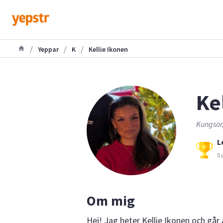
/
/
/
Yeppar
K
Kellie Ikonen
Kel
Kungsör
L
5 
Om mig
Hej! Jag heter Kellie Ikonen och går