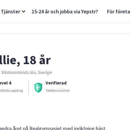
Tjänster
15-24 år och jobba via Yepstr?
För föret
lie, 18 år
, Västmanlands län, Sverige
evel 4
Verifierad
utförda uppdrag
Telefonnummer
 andra året på Realgymnasiet med inriktning häst.