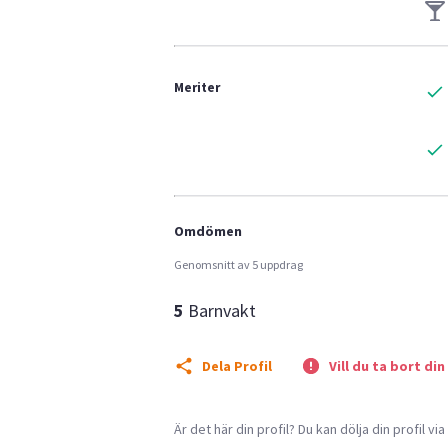
Meriter
Omdömen
Genomsnitt av 5 uppdrag
5
Barnvakt
Dela Profil
Vill du ta bort din
Är det här din profil? Du kan dölja din profil vi