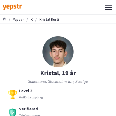
/
/
/
Yeppar
K
Kristal Kurti
Kristal, 19 år
Sollentuna, Stockholms län, Sverige
Level 2
0 utförda uppdrag
Verifierad
Telefonnummer