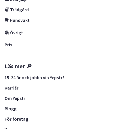
🍃 Trädgård
🐕 Hundvakt
🛠 Övrigt
Pris
Läs mer 🔎
15-24 år och jobba via Yepstr?
Karriär
Om Yepstr
Blogg
För företag