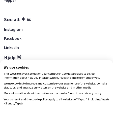
Yeppar
Socialt 👩‍💻
Instagram
Facebook
LinkedIn
Hjälp 🚨
Hjälpcenter
We use cookies
This website saves cookies on your computer. Cookies are used to collect
information about how you interact with our website and to remember you.
We use cookies to improve and customize your experience of the website, compile
Ladda ned Yepstr
statistics, and analyze our visitors on the website and in other media.
More information about the cookies we use can be found in our privacy policy.
Ladda ned Yepstr
Your consent and the cookie policy apply to all websites of "Yepstr", including: Yepstr
- Signup, Yepstr.
Yepstr använder cookies (kakor) för att ge dig en bättre