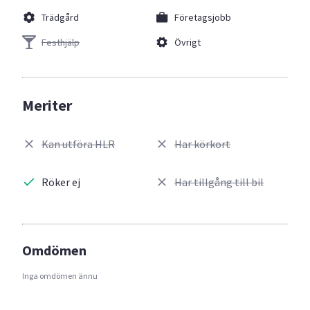
Trädgård
Företagsjobb
Festhjälp
Övrigt
Meriter
Kan utföra HLR
Har körkort
Röker ej
Har tillgång till bil
Omdömen
Inga omdömen ännu