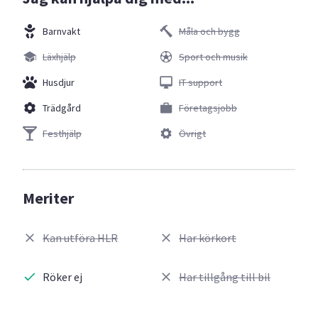
Barnvakt
Måla och bygg
Läxhjälp
Sport och musik
Husdjur
IT support
Trädgård
Företagsjobb
Festhjälp
Övrigt
Meriter
Kan utföra HLR
Har körkort
Röker ej
Har tillgång till bil