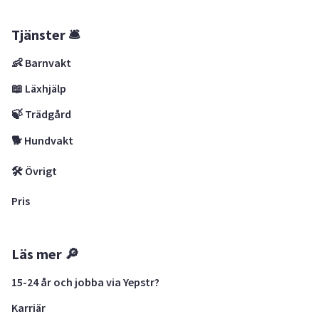
Tjänster 🛎
👶 Barnvakt
📖 Läxhjälp
🍃 Trädgård
🐕 Hundvakt
🛠 Övrigt
Pris
Läs mer 🔎
15-24 år och jobba via Yepstr?
Karriär