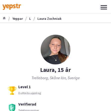
/
/
/
Yeppar
L
Laura Zochniak
Laura, 15 år
Trelleborg, Skåne län, Sverige
Level 1
0 utförda uppdrag
Verifierad
Telefonnummer