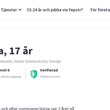
Tjänster
15-24 år och jobba via Yepstr?
För föret
a, 17 år
rölunda, Västra Götalands län, Sverige
evel 6
Verifierad
 utförda uppdrag
Telefonnummer
a och efter sommaren börjar jag 2 året på