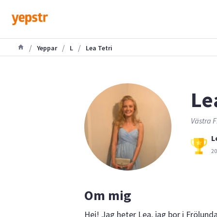
/
/
/
Yeppar
L
Lea Tetri
Le
Västra F
L
20
Om mig
Hej! Jag heter Lea, jag bor i Frölund