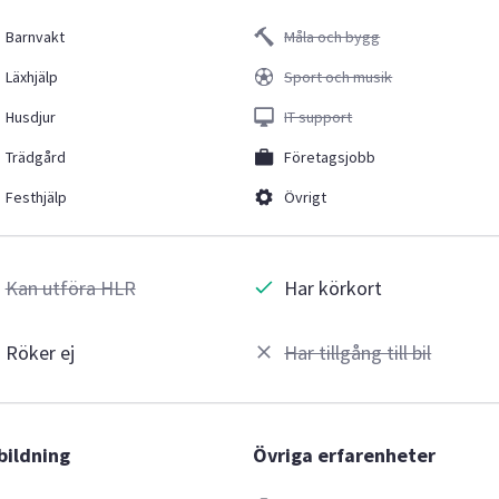
Barnvakt
Måla och bygg
Läxhjälp
Sport och musik
Husdjur
IT support
Trädgård
Företagsjobb
Festhjälp
Övrigt
Kan utföra HLR
Har körkort
Röker ej
Har tillgång till bil
bildning
Övriga erfarenheter