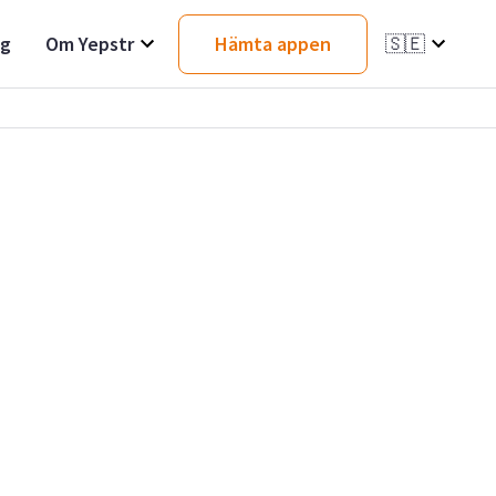
ag
Om Yepstr
Hämta appen
🇸🇪