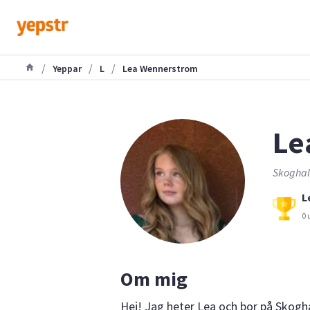
/
/
/
Yeppar
L
Lea Wennerstrom
Le
Skoghall
L
0 
Om mig
Hej! Jag heter Lea och bor på Skogha