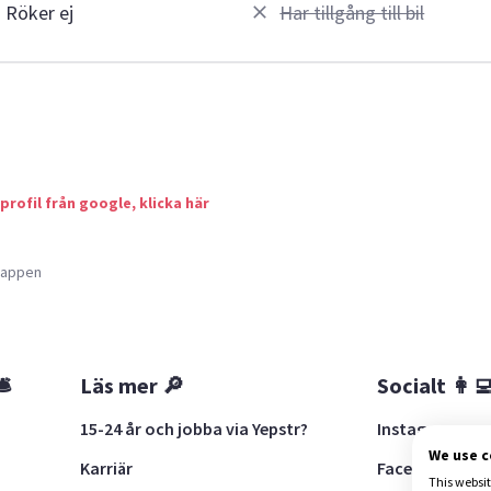
Röker ej
Har tillgång till bil
 profil från google, klicka här
a appen
🛎
Läs mer 🔎
Socialt 👩‍
15-24 år och jobba via Yepstr?
Instagram
We use 
Karriär
Facebook
This websit