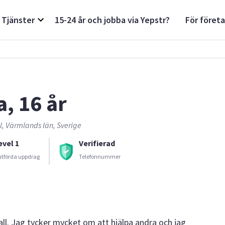
Tjänster
15-24 år och jobba via Yepstr?
För föret
a, 16 år
, Värmlands län, Sverige
evel 1
Verifierad
utförda uppdrag
Telefonnummer
ll. Jag tycker mycket om att hjälpa andra och jag