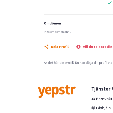
Omdömen
Inga omdömen ännu
Dela Profil
Vill du ta bort din
Är det här din profil? Du kan dölja din profil vi
Tjänster 
👶 Barnvakt
📖 Läxhjälp