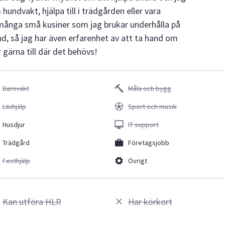
 hundvakt, hjälpa till i trädgården eller vara
många små kusiner som jag brukar underhålla på
und, så jag har även erfarenhet av att ta hand om
 gärna till där det behövs!
Barnvakt
Måla och bygg
Läxhjälp
Sport och musik
Husdjur
IT support
Trädgård
Företagsjobb
Festhjälp
Övrigt
Kan utföra HLR
Har körkort