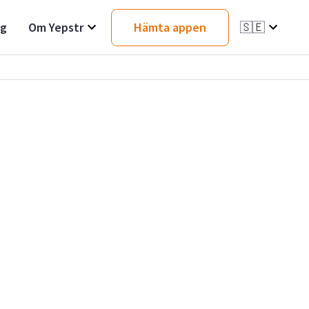
ag
Om Yepstr
Hämta appen
🇸🇪