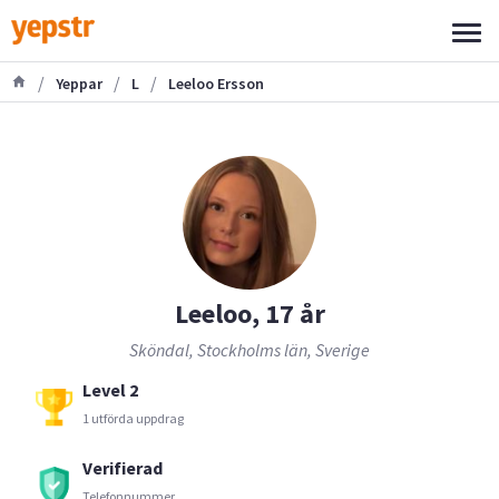
/
/
/
Yeppar
L
Leeloo Ersson
Leeloo, 17 år
Sköndal, Stockholms län, Sverige
Level 2
1 utförda uppdrag
Verifierad
Telefonnummer