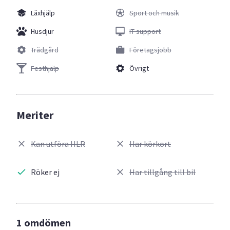
Läxhjälp
Sport och musik
Husdjur
IT support
Trädgård
Företagsjobb
Festhjälp
Övrigt
Meriter
Kan utföra HLR
Har körkort
Röker ej
Har tillgång till bil
1 omdömen