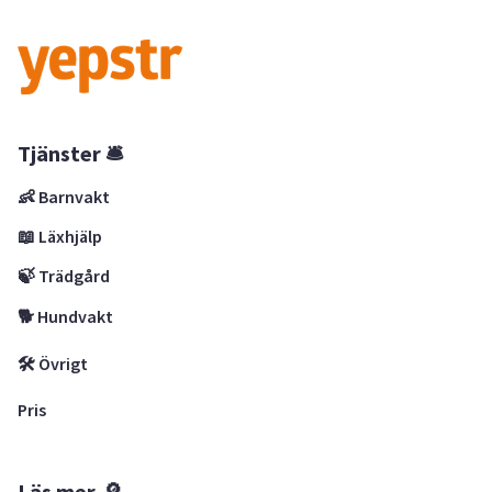
Tjänster 🛎
👶 Barnvakt
📖 Läxhjälp
🍃 Trädgård
🐕 Hundvakt
🛠 Övrigt
Pris
Läs mer 🔎