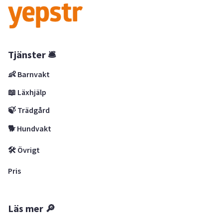
Tjänster 🛎
👶 Barnvakt
📖 Läxhjälp
🍃 Trädgård
🐕 Hundvakt
🛠 Övrigt
Pris
Läs mer 🔎