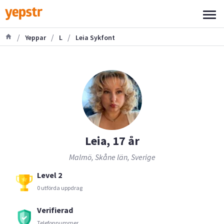
/
/
/
Yeppar
L
Leia Sykfont
Leia, 17 år
Malmö, Skåne län, Sverige
Level 2
0 utförda uppdrag
Verifierad
Telefonnummer