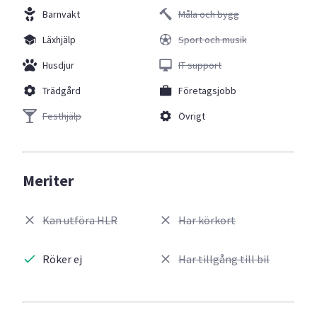
Barnvakt
Måla och bygg
Läxhjälp
Sport och musik
Husdjur
IT support
Trädgård
Företagsjobb
Festhjälp
Övrigt
Meriter
Kan utföra HLR
Har körkort
Röker ej
Har tillgång till bil