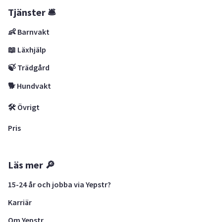
Tjänster 🛎
👶 Barnvakt
📖 Läxhjälp
🍃 Trädgård
🐕 Hundvakt
🛠 Övrigt
Pris
Läs mer 🔎
15-24 år och jobba via Yepstr?
Karriär
Om Yepstr