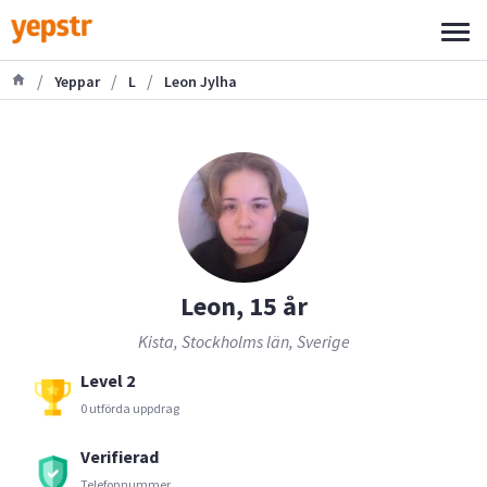
/
/
/
Yeppar
L
Leon Jylha
Leon, 15 år
Kista, Stockholms län, Sverige
Level 2
0 utförda uppdrag
Verifierad
Telefonnummer