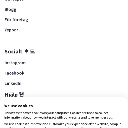
Blogg
För företag
Yeppar
Socialt 👩‍💻
Instagram
Facebook
LinkedIn
Hjälp 🚨
Hjälpcenter
We use cookies
This website saves cookies on your computer. Cookies are used to collect
information about how you interact with our website and to remember you.
We use cookies to improve and customize your experience of the website, compile
Ladda ned Yepstr