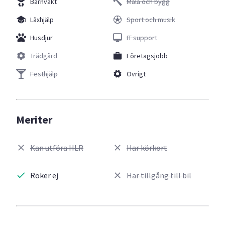
Barnvakt
Måla och bygg
Läxhjälp
Sport och musik
Husdjur
IT support
Trädgård
Företagsjobb
Festhjälp
Övrigt
Meriter
Kan utföra HLR
Har körkort
Röker ej
Har tillgång till bil