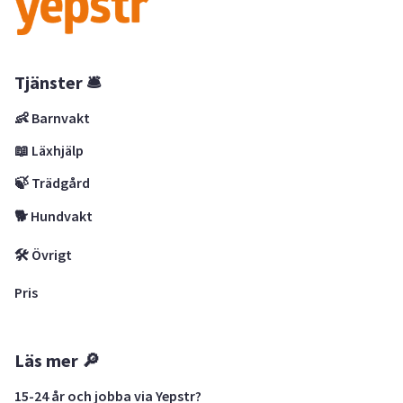
Tjänster 🛎
👶 Barnvakt
📖 Läxhjälp
🍃 Trädgård
🐕 Hundvakt
🛠 Övrigt
Pris
Läs mer 🔎
15-24 år och jobba via Yepstr?