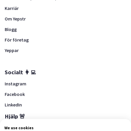
Karriär
Om Yepstr
Blogg
För företag
Yeppar
Socialt 👩‍💻
Instagram
Facebook
LinkedIn
Hjälp 🚨
Hjälpcenter
We use cookies