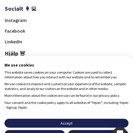
Socialt 👩‍💻
Instagram
Facebook
LinkedIn
Hjälp 🚨
Hjälpcenter
We use cookies
This website saves cookies on your computer. Cookies are used to collect
information about how you interact with our website and to remember you.
We use cookies to improve and customize your experience of the website, compile
Ladda ned Yepstr
statistics, and analyze our visitors on the website and in other media.
More information about the cookies we use can be found in our privacy policy.
Ladda ned Yepstr
Your consent and the cookie policy apply to all websites of "Yepstr", including: Yepstr
- Signup, Yepstr.
Yepstr använder cookies (kakor) för att ge dig en bättre
upplevelse.
Accept
Yepstr AB • Org. 556997-9817 • Skeppsbron 28, 111 30