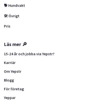
🐕 Hundvakt
🛠 Övrigt
Pris
Läs mer 🔎
15-24 år och jobba via Yepstr?
Karriär
Om Yepstr
Blogg
För företag
Yeppar