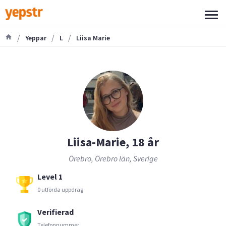
/
/
/
Yeppar
L
Liisa Marie
Liisa-Marie, 18 år
Örebro, Örebro län, Sverige
Level 1
0 utförda uppdrag
Verifierad
Telefonnummer