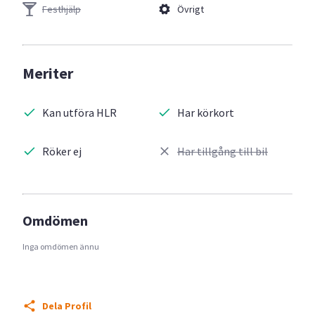
Festhjälp
Övrigt
Meriter
Kan utföra HLR
Har körkort
Röker ej
Har tillgång till bil
Omdömen
Inga omdömen ännu
Dela Profil