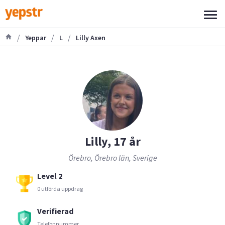
/
/
/
Yeppar
L
Lilly Axen
Lilly, 17 år
Örebro, Örebro län, Sverige
Level 2
0 utförda uppdrag
Verifierad
Telefonnummer