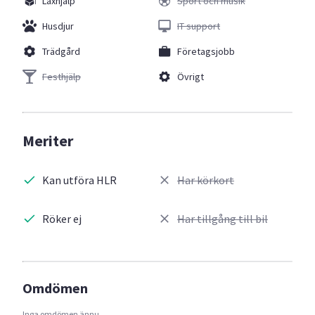
Läxhjälp
Sport och musik
Husdjur
IT support
Trädgård
Företagsjobb
Festhjälp
Övrigt
Meriter
Kan utföra HLR
Har körkort
Röker ej
Har tillgång till bil
Omdömen
Inga omdömen ännu