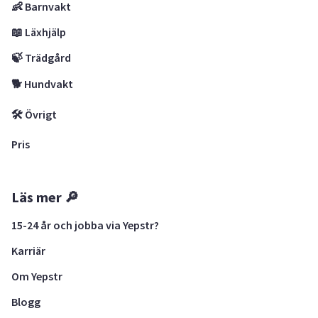
👶 Barnvakt
📖 Läxhjälp
🍃 Trädgård
🐕 Hundvakt
🛠 Övrigt
Pris
Läs mer 🔎
15-24 år och jobba via Yepstr?
Karriär
Om Yepstr
Blogg