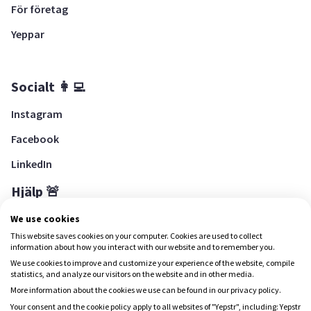
För företag
Yeppar
Socialt 👩‍💻
Instagram
Facebook
LinkedIn
Hjälp 🚨
Hjälpcenter
We use cookies
This website saves cookies on your computer. Cookies are used to collect
information about how you interact with our website and to remember you.
We use cookies to improve and customize your experience of the website, compile
Ladda ned Yepstr
statistics, and analyze our visitors on the website and in other media.
More information about the cookies we use can be found in our privacy policy.
Ladda ned Yepstr
Your consent and the cookie policy apply to all websites of "Yepstr", including: Yepstr