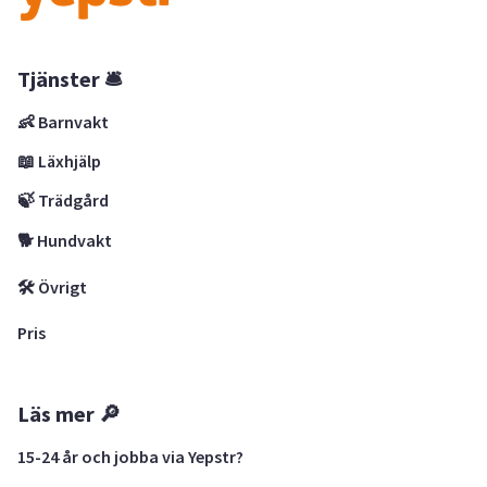
Tjänster 🛎
👶 Barnvakt
📖 Läxhjälp
🍃 Trädgård
🐕 Hundvakt
🛠 Övrigt
Pris
Läs mer 🔎
15-24 år och jobba via Yepstr?