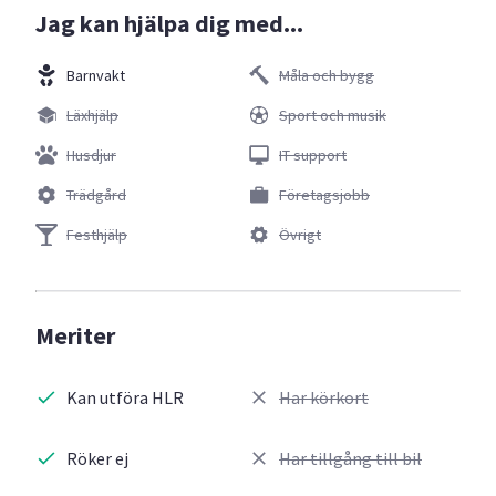
Jag kan hjälpa dig med...
Barnvakt
Måla och bygg
Läxhjälp
Sport och musik
Husdjur
IT support
Trädgård
Företagsjobb
Festhjälp
Övrigt
Meriter
Kan utföra HLR
Har körkort
Röker ej
Har tillgång till bil