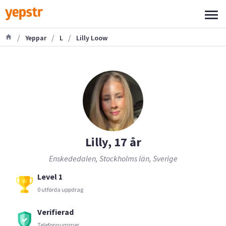
/
/
/
Yeppar
L
Lilly Loow
Lilly, 17 år
Enskededalen, Stockholms län, Sverige
Level 1
0 utförda uppdrag
Verifierad
Telefonnummer