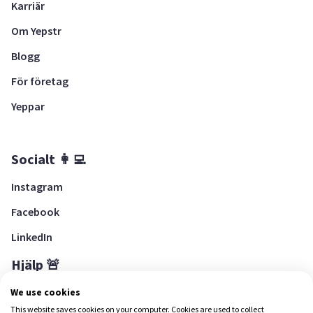
Karriär
Om Yepstr
Blogg
För företag
Yeppar
Socialt 👩‍💻
Instagram
Facebook
LinkedIn
Hjälp 🚨
Hjälpcenter
We use cookies
This website saves cookies on your computer. Cookies are used to collect