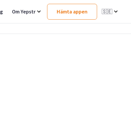
ag
Om Yepstr
Hämta appen
🇸🇪