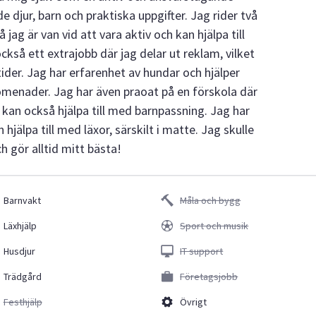
 djur, barn och praktiska uppgifter. Jag rider två
jag är van vid att vara aktiv och kan hjälpa till
kså ett extrajobb där jag delar ut reklam, vilket
tider. Jag har erfarenhet av hundar och hjälper
omenader. Jag har även praoat på en förskola där
 kan också hjälpa till med barnpassning. Jag har
hjälpa till med läxor, särskilt i matte. Jag skulle
h gör alltid mitt bästa!
Barnvakt
Måla och bygg
Läxhjälp
Sport och musik
Husdjur
IT support
Trädgård
Företagsjobb
Festhjälp
Övrigt