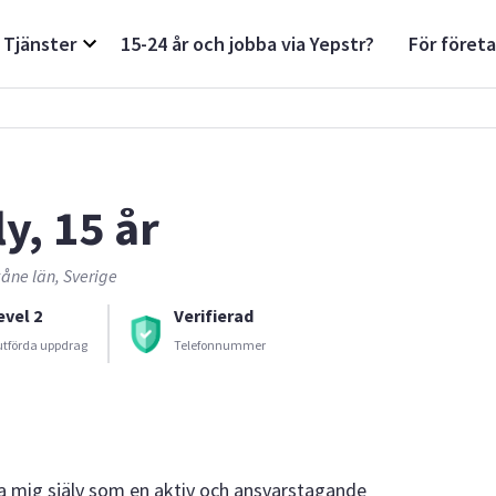
Tjänster
15-24 år och jobba via Yepstr?
För föret
ly, 15 år
åne län, Sverige
evel 2
Verifierad
utförda uppdrag
Telefonnummer
iva mig själv som en aktiv och ansvarstagande