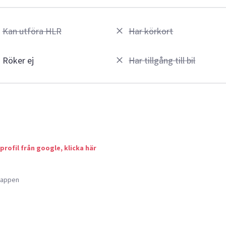
Kan utföra HLR
Har körkort
Röker ej
Har tillgång till bil
 profil från google, klicka här
a appen