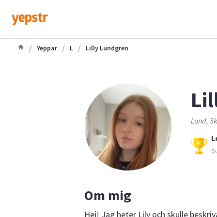
/
/
/
Yeppar
L
Lilly Lundgren
Lil
Lund, Sk
L
0 
Om mig
Hej! Jag heter Lily och skulle beskr