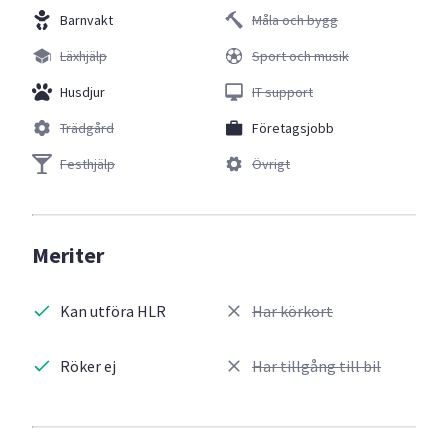
Barnvakt
Måla och bygg
Läxhjälp
Sport och musik
Husdjur
IT support
Trädgård
Företagsjobb
Festhjälp
Övrigt
Meriter
Kan utföra HLR
Har körkort
Röker ej
Har tillgång till bil