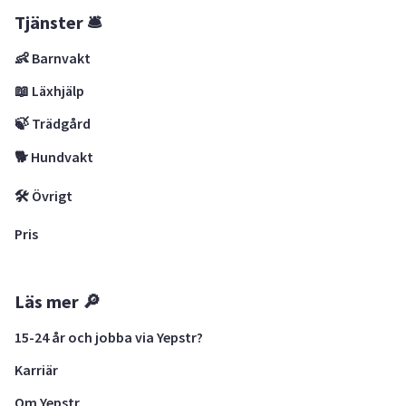
Tjänster 🛎
👶 Barnvakt
📖 Läxhjälp
🍃 Trädgård
🐕 Hundvakt
🛠 Övrigt
Pris
Läs mer 🔎
15-24 år och jobba via Yepstr?
Karriär
Om Yepstr