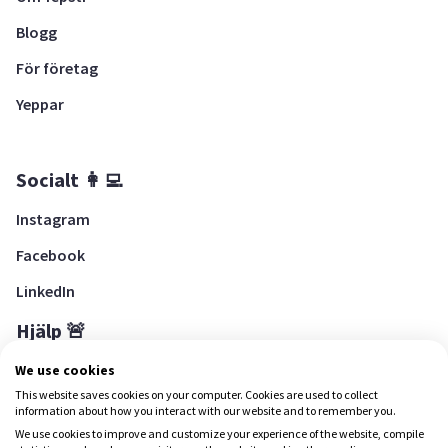
Blogg
För företag
Yeppar
Socialt 👩‍💻
Instagram
Facebook
LinkedIn
Hjälp 🚨
Hjälpcenter
We use cookies
This website saves cookies on your computer. Cookies are used to collect
information about how you interact with our website and to remember you.
We use cookies to improve and customize your experience of the website, compile
Ladda ned Yepstr