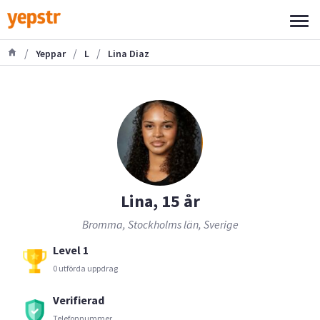
/
/
/
Yeppar
L
Lina Diaz
Lina, 15 år
Bromma, Stockholms län, Sverige
Level 1
0 utförda uppdrag
Verifierad
Telefonnummer