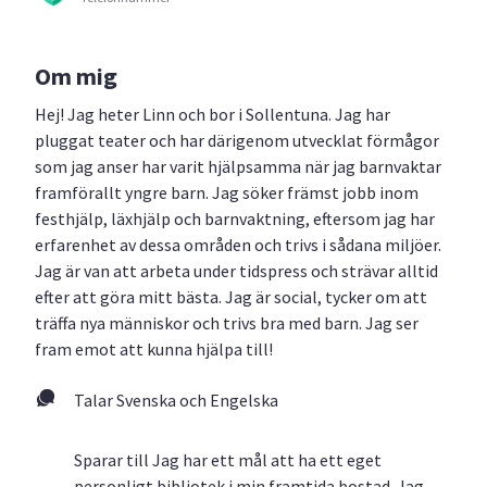
Om mig
Hej! Jag heter Linn och bor i Sollentuna. Jag har
pluggat teater och har därigenom utvecklat förmågor
som jag anser har varit hjälpsamma när jag barnvaktar
framförallt yngre barn. Jag söker främst jobb inom
festhjälp, läxhjälp och barnvaktning, eftersom jag har
erfarenhet av dessa områden och trivs i sådana miljöer.
Jag är van att arbeta under tidspress och strävar alltid
efter att göra mitt bästa. Jag är social, tycker om att
träffa nya människor och trivs bra med barn. Jag ser
fram emot att kunna hjälpa till!
Talar Svenska och Engelska
Sparar till Jag har ett mål att ha ett eget
personligt bibliotek i min framtida bostad. Jag