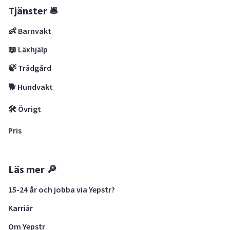
Tjänster 🛎
👶 Barnvakt
📖 Läxhjälp
🍃 Trädgård
🐕 Hundvakt
🛠 Övrigt
Pris
Läs mer 🔎
15-24 år och jobba via Yepstr?
Karriär
Om Yepstr