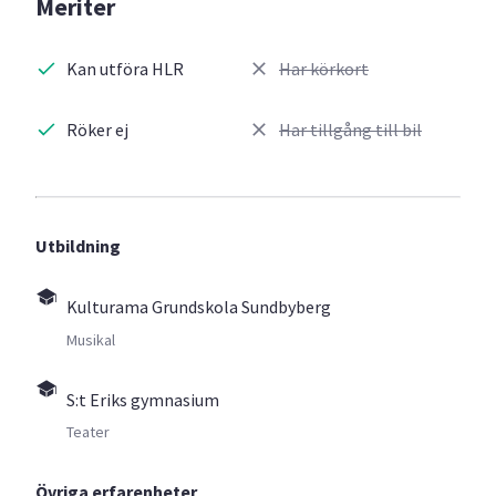
Meriter
Kan utföra HLR
Har körkort
Röker ej
Har tillgång till bil
Utbildning
Kulturama Grundskola Sundbyberg
Musikal
S:t Eriks gymnasium
Teater
Övriga erfarenheter