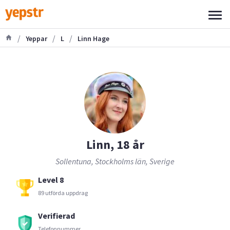
/
/
/
Yeppar
L
Linn Hage
Linn, 18 år
Sollentuna, Stockholms län, Sverige
Level 8
89 utförda uppdrag
Verifierad
Telefonnummer