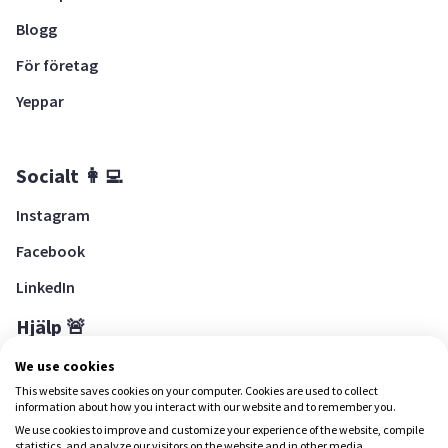
Blogg
För företag
Yeppar
Socialt 👩‍💻
Instagram
Facebook
LinkedIn
Hjälp 🚨
Hjälpcenter
We use cookies
This website saves cookies on your computer. Cookies are used to collect
information about how you interact with our website and to remember you.
We use cookies to improve and customize your experience of the website, compile
Ladda ned Yepstr
statistics, and analyze our visitors on the website and in other media.