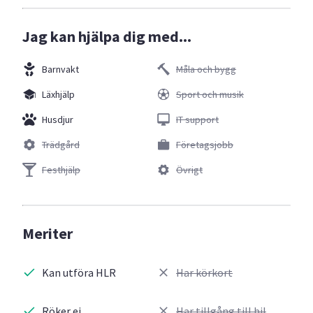
Jag kan hjälpa dig med...
Barnvakt
Måla och bygg
Läxhjälp
Sport och musik
Husdjur
IT support
Trädgård
Företagsjobb
Festhjälp
Övrigt
Meriter
Kan utföra HLR
Har körkort
Röker ej
Har tillgång till bil