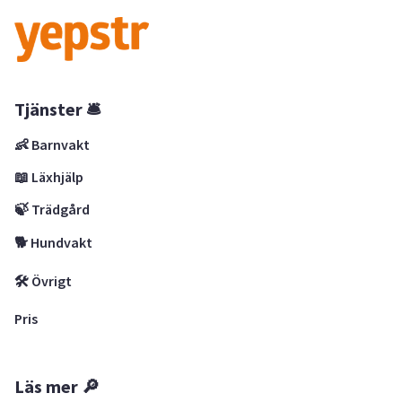
Tjänster 🛎
👶 Barnvakt
📖 Läxhjälp
🍃 Trädgård
🐕 Hundvakt
🛠 Övrigt
Pris
Läs mer 🔎