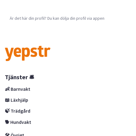
Är det här din profil? Du kan dölja din profil via appen
Tjänster 🛎
👶 Barnvakt
📖 Läxhjälp
🍃 Trädgård
🐕 Hundvakt
🛠 Övrigt