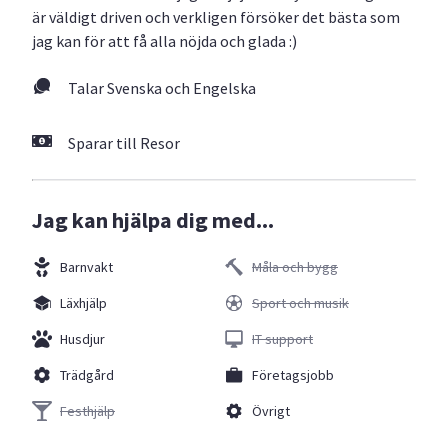
är väldigt driven och verkligen försöker det bästa som
jag kan för att få alla nöjda och glada :)
Talar Svenska och Engelska
Sparar till Resor
Jag kan hjälpa dig med...
Barnvakt
Måla och bygg
Läxhjälp
Sport och musik
Husdjur
IT support
Trädgård
Företagsjobb
Festhjälp
Övrigt