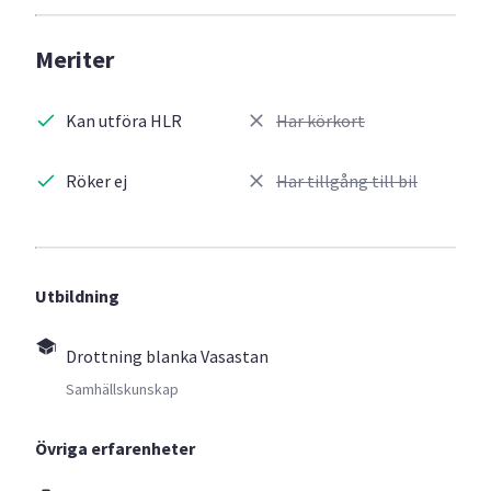
Meriter
Kan utföra HLR
Har körkort
Röker ej
Har tillgång till bil
Utbildning
Drottning blanka Vasastan
Samhällskunskap
Övriga erfarenheter