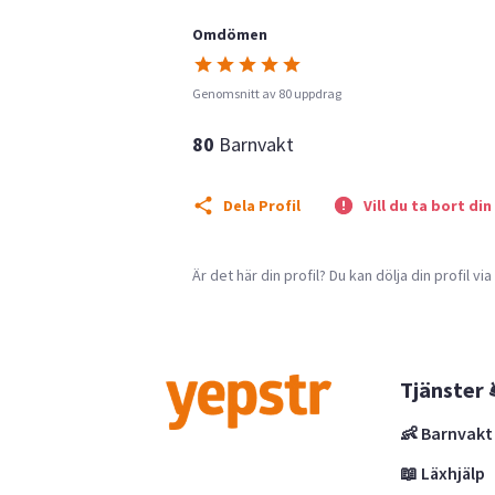
Omdömen
Genomsnitt av 80 uppdrag
80
Barnvakt
Dela Profil
Vill du ta bort din
Är det här din profil? Du kan dölja din profil vi
Tjänster 
👶 Barnvakt
📖 Läxhjälp