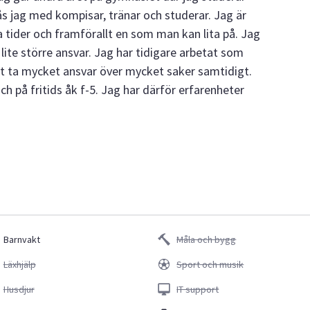
s jag med kompisar, tränar och studerar. Jag är
la tider och framförallt en som man kan lita på. Jag
lite större ansvar. Jag har tidigare arbetat som
vt ta mycket ansvar över mycket saker samtidigt.
och på fritids åk f-5. Jag har därför erfarenheter
Barnvakt
Måla och bygg
Läxhjälp
Sport och musik
Husdjur
IT support