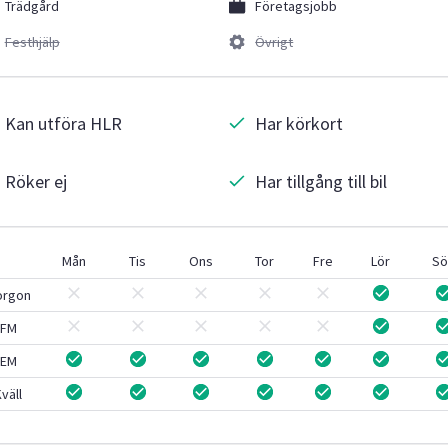
Trädgård
Företagsjobb
Festhjälp
Övrigt
Kan utföra HLR
Har körkort
Röker ej
Har tillgång till bil
Mån
Tis
Ons
Tor
Fre
Lör
Sö
orgon
FM
EM
väll