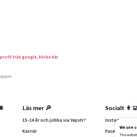
 profil från google, klicka här
a appen
🛎
Läs mer 🔎
Socialt 👩‍
15-24 år och jobba via Yepstr?
Instagram
We use 
Karriär
Facebook
This websit