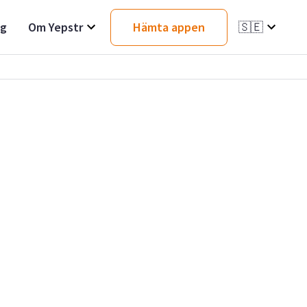
ag
Om Yepstr
Hämta appen
🇸🇪