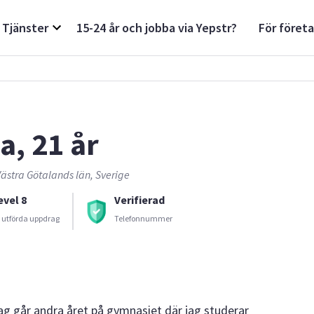
Tjänster
15-24 år och jobba via Yepstr?
För föret
a, 21 år
ästra Götalands län, Sverige
evel 8
Verifierad
 utförda uppdrag
Telefonnummer
Jag går andra året på gymnasiet där jag studerar