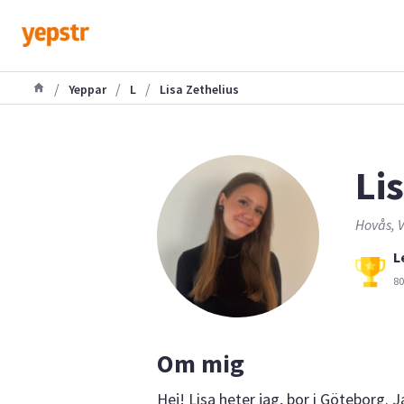
/
/
/
Yeppar
L
Lisa Zethelius
Lis
Hovås, V
L
80
Om mig
Hej! Lisa heter jag, bor i Göteborg. 