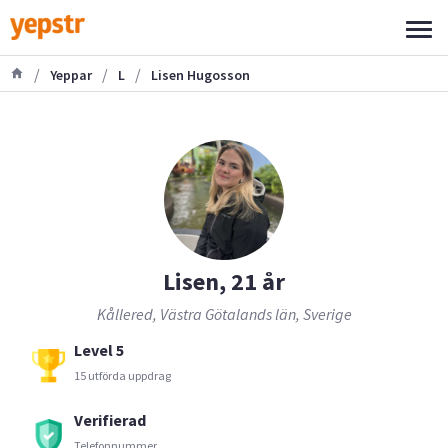
/
/
/
Yeppar
L
Lisen Hugosson
Lisen, 21 år
Kållered, Västra Götalands län, Sverige
Level 5
15 utförda uppdrag
Verifierad
Telefonnummer