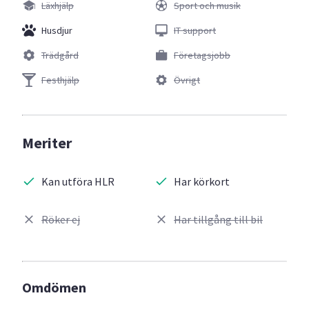
Läxhjälp
Sport och musik
Husdjur
IT support
Trädgård
Företagsjobb
Festhjälp
Övrigt
Meriter
Kan utföra HLR
Har körkort
Röker ej
Har tillgång till bil
Omdömen