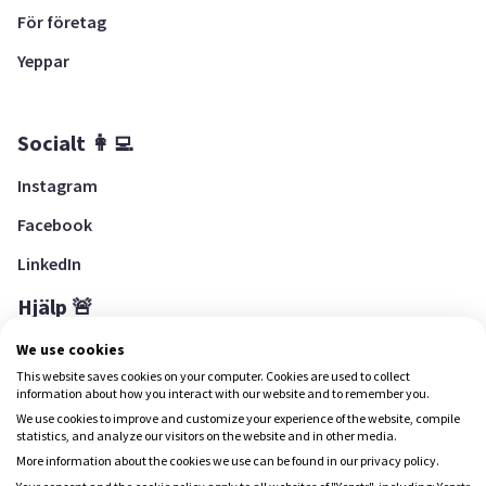
För företag
Yeppar
Socialt 👩‍💻
Instagram
Facebook
LinkedIn
Hjälp 🚨
Hjälpcenter
We use cookies
This website saves cookies on your computer. Cookies are used to collect
information about how you interact with our website and to remember you.
We use cookies to improve and customize your experience of the website, compile
Ladda ned Yepstr
statistics, and analyze our visitors on the website and in other media.
More information about the cookies we use can be found in our privacy policy.