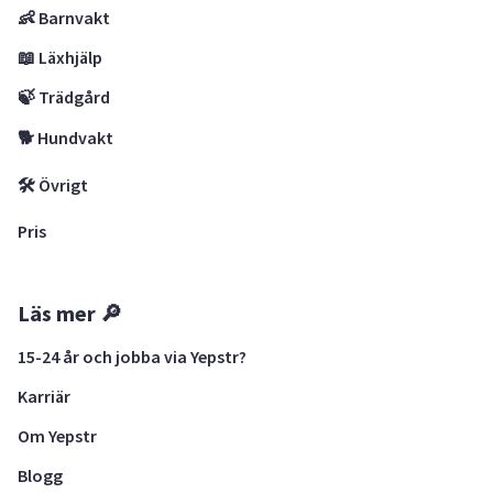
👶 Barnvakt
📖 Läxhjälp
🍃 Trädgård
🐕 Hundvakt
🛠 Övrigt
Pris
Läs mer 🔎
15-24 år och jobba via Yepstr?
Karriär
Om Yepstr
Blogg