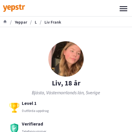
/
/
/
Yeppar
L
Liv Frank
Liv, 18 år
Bjästa, Västernorrlands län, Sverige
Level 1
0 utförda uppdrag
Verifierad
Telefonnummer