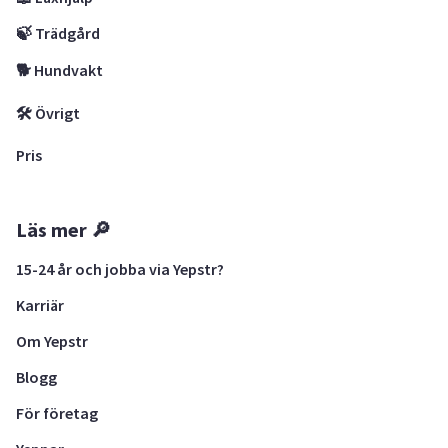
🍃 Trädgård
🐕 Hundvakt
🛠 Övrigt
Pris
Läs mer 🔎
15-24 år och jobba via Yepstr?
Karriär
Om Yepstr
Blogg
För företag