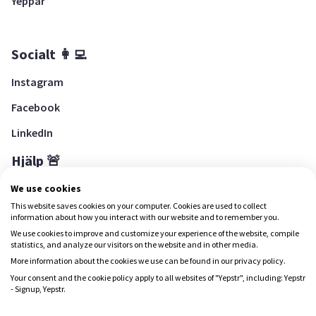
Yeppar
Socialt 👩‍💻
Instagram
Facebook
LinkedIn
Hjälp 🚨
Hjälpcenter
We use cookies
This website saves cookies on your computer. Cookies are used to collect
information about how you interact with our website and to remember you.
We use cookies to improve and customize your experience of the website, compile
Ladda ned Yepstr
statistics, and analyze our visitors on the website and in other media.
More information about the cookies we use can be found in our privacy policy.
Ladda ned Yepstr
Your consent and the cookie policy apply to all websites of "Yepstr", including: Yepstr
- Signup, Yepstr.
Yepstr använder cookies (kakor) för att ge dig en bättre