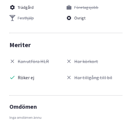
Trädgård
Företagsjobb
Festhjälp
Övrigt
Meriter
Kan utföra HLR
Har körkort
Röker ej
Har tillgång till bil
Omdömen
Inga omdömen ännu