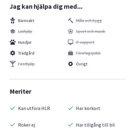
Jag kan hjälpa dig med...
Barnvakt
Måla och bygg
Läxhjälp
Sport och musik
Husdjur
IT support
Trädgård
Företagsjobb
Festhjälp
Övrigt
Meriter
Kan utföra HLR
Har körkort
Röker ej
Har tillgång till bil