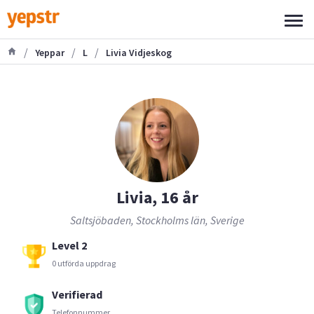
/
/
/
Yeppar
L
Livia Vidjeskog
Livia, 16 år
Saltsjöbaden, Stockholms län, Sverige
Level 2
0 utförda uppdrag
Verifierad
Telefonnummer