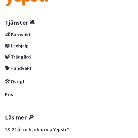
Tjänster 🛎
👶 Barnvakt
📖 Läxhjälp
🍃 Trädgård
🐕 Hundvakt
🛠 Övrigt
Pris
Läs mer 🔎
15-24 år och jobba via Yepstr?