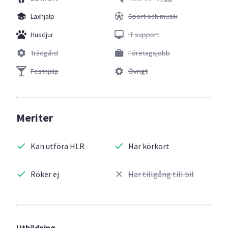
Läxhjälp
Sport och musik
Husdjur
IT support
Trädgård
Företagsjobb
Festhjälp
Övrigt
Meriter
Kan utföra HLR
Har körkort
Röker ej
Har tillgång till bil
Utbildning