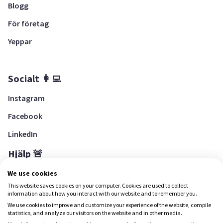
Blogg
För företag
Yeppar
Socialt 👩‍💻
Instagram
Facebook
LinkedIn
Hjälp 🚨
Hjälpcenter
We use cookies
This website saves cookies on your computer. Cookies are used to collect
information about how you interact with our website and to remember you.
We use cookies to improve and customize your experience of the website, compile
Ladda ned Yepstr
statistics, and analyze our visitors on the website and in other media.