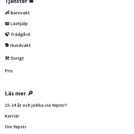
Tjänster 🛎
👶 Barnvakt
📖 Läxhjälp
🍃 Trädgård
🐕 Hundvakt
🛠 Övrigt
Pris
Läs mer 🔎
15-24 år och jobba via Yepstr?
Karriär
Om Yepstr