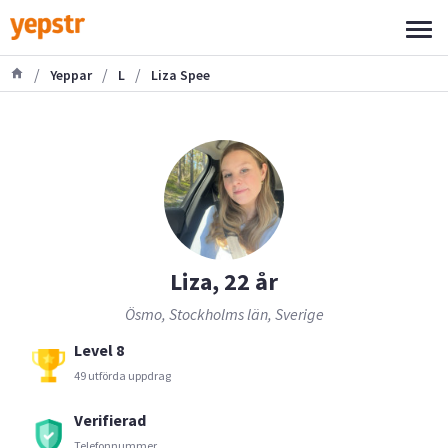
/
/
/
Yeppar
L
Liza Spee
Liza, 22 år
Ösmo, Stockholms län, Sverige
Level 8
49 utförda uppdrag
Verifierad
Telefonnummer