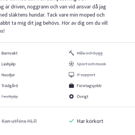
g är driven, noggrann och van vid ansvar då jag
 med släktens hundar. Tack vare min moped och
abbt ta mig dit jag behövs. Hör av dig om du vill
en!
Barnvakt
Måla och bygg
Läxhjälp
Sport och musik
Husdjur
IT support
Trädgård
Företagsjobb
Festhjälp
Övrigt
Kan utföra HLR
Har körkort