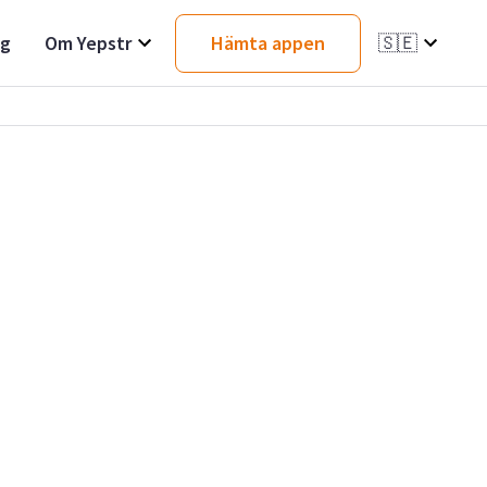
ag
Om Yepstr
Hämta appen
🇸🇪