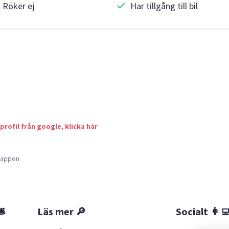
Röker ej
Har tillgång till bil
 profil från google, klicka här
a appen
🛎
Läs mer 🔎
Socialt 👩‍