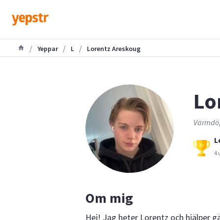
/
/
/
Yeppar
L
Lorentz Areskoug
Lo
Värmdö,
L
4 
Om mig
Hej! Jag heter Lorentz och hjälper gä