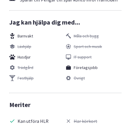
Jag kan hjälpa dig med...
Barnvakt
Måla och bygg
Läxhjälp
Sport och musik
Husdjur
IT support
Trädgård
Företagsjobb
Festhjälp
Övrigt
Meriter
Kan utföra HLR
Har körkort