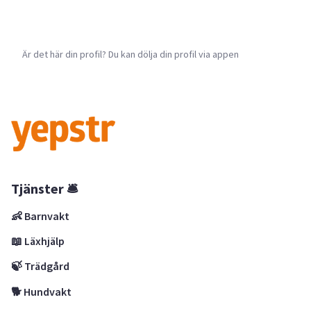
Är det här din profil? Du kan dölja din profil via appen
Tjänster 🛎
👶 Barnvakt
📖 Läxhjälp
🍃 Trädgård
🐕 Hundvakt