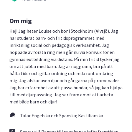
Om mig
Hej! Jag heter Louise och bor i Stockholm (Älvsjö). Jag
har studerat barn- och fritidsprogrammet med
inriktning social och pedagogisk verksamhet. Jag
hoppade av första ring men går nu via komvux för en
gymnasieutbildning via distans. På min fritid tycker jag
om att jobba med barn. Jag är noggrann, bra på att
hålla tider och gillar ordning och reda runt omkring
mig. Jag älskar även djur och går gärna på promenader.
Jag har erfarenhet av att passa hundar, så jag kan hjälpa
till med djurpassning. Jag ser fram emot att arbeta
med både barn och djur!
Talar Engelska och Spanska; Kastilianska
Sparar till Pengar till spar konto inför framtiden