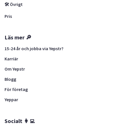
🛠 Övrigt
Pris
Läs mer 🔎
15-24 år och jobba via Yepstr?
Karriär
Om Yepstr
Blogg
För företag
Yeppar
Socialt 👩‍💻