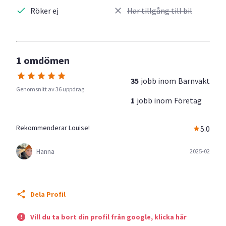
Röker ej
Har tillgång till bil
1 omdömen
35
jobb inom
Barnvakt
Genomsnitt av 36 uppdrag
1
jobb inom
Företag
Rekommenderar Louise!
5.0
Hanna
2025-02
Dela Profil
Vill du ta bort din profil från google, klicka här