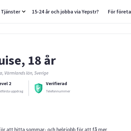
Tjänster
15-24 år och jobba via Yepstr?
För föret
uise, 18 år
a, Värmlands län, Sverige
evel 2
Verifierad
utförda uppdrag
Telefonnummer
 för att hitta sommar- och helgjobb för att få mer