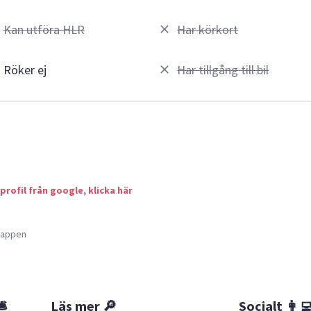
Kan utföra HLR
Har körkort
Röker ej
Har tillgång till bil
 profil från google, klicka här
a appen
🛎
Läs mer 🔎
Socialt 👩‍