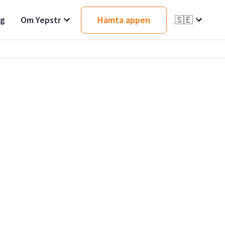
ag
Om Yepstr
Hämta appen
🇸🇪