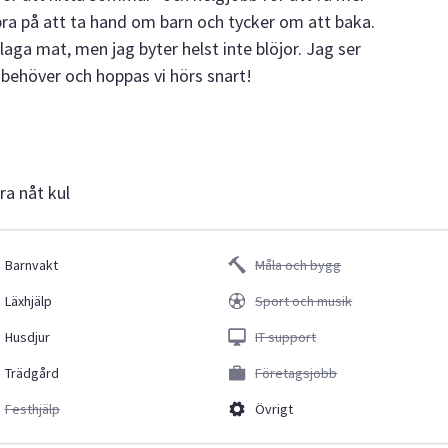
bra på att ta hand om barn och tycker om att baka.
 laga mat, men jag byter helst inte blöjor. Jag ser
 behöver och hoppas vi hörs snart!
ra nåt kul
Barnvakt
Måla och bygg
Läxhjälp
Sport och musik
Husdjur
IT support
Trädgård
Företagsjobb
Festhjälp
Övrigt