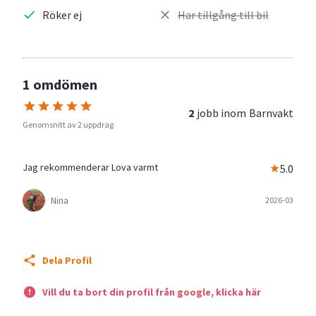
Röker ej
Har tillgång till bil
1 omdömen
2
jobb inom
Barnvakt
Genomsnitt av 2 uppdrag
Jag rekommenderar Lova varmt
5.0
Nina
2026-03
Dela Profil
Vill du ta bort din profil från google, klicka här