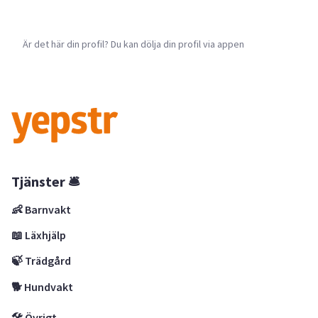
Är det här din profil? Du kan dölja din profil via appen
Tjänster 🛎
👶 Barnvakt
📖 Läxhjälp
🍃 Trädgård
🐕 Hundvakt
🛠 Övrigt