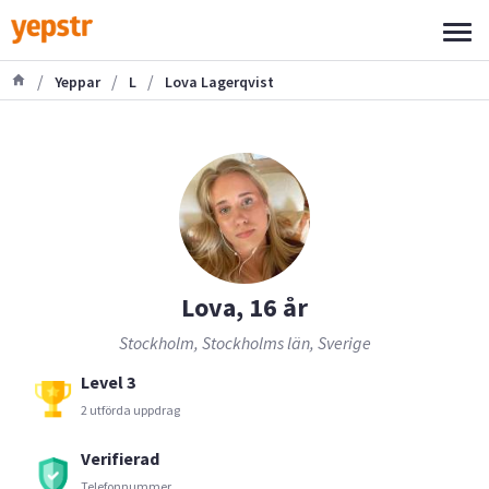
/
/
/
Yeppar
L
Lova Lagerqvist
Lova, 16 år
Stockholm, Stockholms län, Sverige
Level 3
2 utförda uppdrag
Verifierad
Telefonnummer