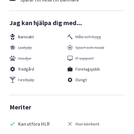
Jag kan hjälpa dig med...
Barnvakt
Måla och bygg
Läxhjälp
Sport och musik
Husdjur
IT support
Trädgård
Företagsjobb
Festhjälp
Övrigt
Meriter
Kan utföra HLR
Har körkort