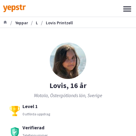
/
/
/
Yeppar
L
Lovis Printzell
Lovis, 16 år
Motala, Östergötlands län, Sverige
Level 1
0 utförda uppdrag
Verifierad
Telefonnummer