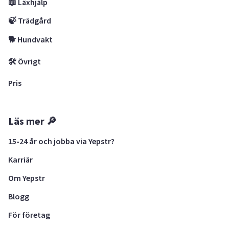
📖 Läxhjälp
🍃 Trädgård
🐕 Hundvakt
🛠 Övrigt
Pris
Läs mer 🔎
15-24 år och jobba via Yepstr?
Karriär
Om Yepstr
Blogg
För företag