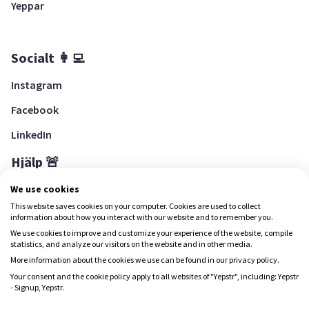
Yeppar
Socialt 👩‍💻
Instagram
Facebook
LinkedIn
Hjälp 🚨
Hjälpcenter
We use cookies
This website saves cookies on your computer. Cookies are used to collect
information about how you interact with our website and to remember you.
We use cookies to improve and customize your experience of the website, compile
Ladda ned Yepstr
statistics, and analyze our visitors on the website and in other media.
More information about the cookies we use can be found in our privacy policy.
Ladda ned Yepstr
Your consent and the cookie policy apply to all websites of "Yepstr", including: Yepstr
- Signup, Yepstr.
Yepstr använder cookies (kakor) för att ge dig en bättre