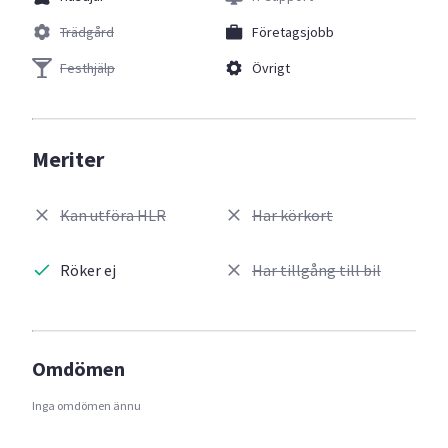
Trädgård
Företagsjobb
Festhjälp
Övrigt
Meriter
Kan utföra HLR
Har körkort
Röker ej
Har tillgång till bil
Omdömen
Inga omdömen ännu