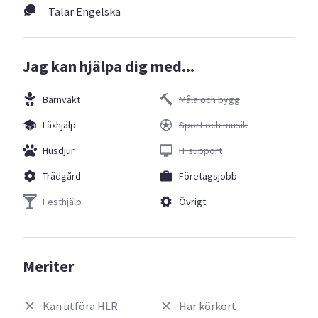
Talar Engelska
Jag kan hjälpa dig med...
Barnvakt
Måla och bygg
Läxhjälp
Sport och musik
Husdjur
IT support
Trädgård
Företagsjobb
Festhjälp
Övrigt
Meriter
Kan utföra HLR
Har körkort