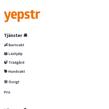
Tjänster 🛎
👶 Barnvakt
📖 Läxhjälp
🍃 Trädgård
🐕 Hundvakt
🛠 Övrigt
Pris