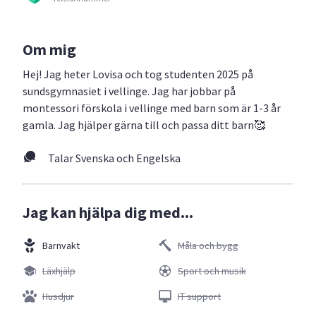
Om mig
Hej! Jag heter Lovisa och tog studenten 2025 på
sundsgymnasiet i vellinge. Jag har jobbar på
montessori förskola i vellinge med barn som är 1-3 år
gamla. Jag hjälper gärna till och passa ditt barn🥰
Talar Svenska och Engelska
Jag kan hjälpa dig med...
Barnvakt
Måla och bygg
Läxhjälp
Sport och musik
Husdjur
IT support