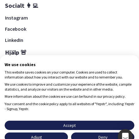
Socialt 👩‍💻
Instagram
Facebook
LinkedIn
Hjälp 🚨
Hjälpcenter
We use cookies
This website saves cookies on your computer. Cookies are used to collect
information about how you interact with our website and to remember you.
We use cookies to improve and customize your experience of the website, compile
Ladda ned Yepstr
statistics, and analyze our visitors on the website and in other media.
More information about the cookies we use can be found in our privacy policy.
Ladda ned Yepstr
Your consent and the cookie policy apply to all websites of "Yepstr", including: Yepstr
- Signup, Yepstr.
Yepstr använder cookies (kakor) för att ge dig en bättre
upplevelse.
Accept
Yepstr AB • Org. 556997-9817 • Skeppsbron 28, 111 30
Adjust
Deny