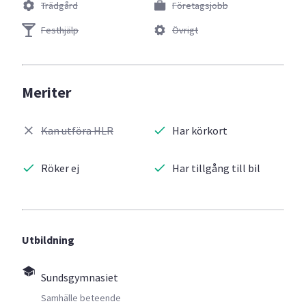
Trädgård
Företagsjobb
Festhjälp
Övrigt
Meriter
Kan utföra HLR
Har körkort
Röker ej
Har tillgång till bil
Utbildning
Sundsgymnasiet
Samhälle beteende