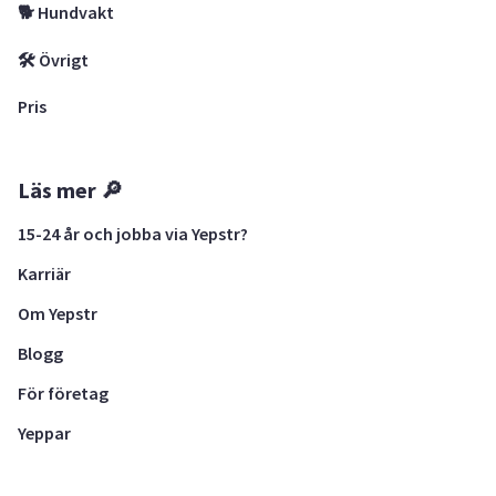
🐕 Hundvakt
🛠 Övrigt
Pris
Läs mer 🔎
15-24 år och jobba via Yepstr?
Karriär
Om Yepstr
Blogg
För företag
Yeppar