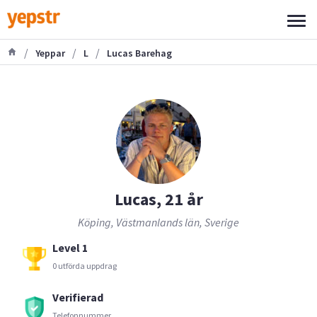
/
/
/
Yeppar
L
Lucas Barehag
Lucas, 21 år
Köping, Västmanlands län, Sverige
Level 1
0 utförda uppdrag
Verifierad
Telefonnummer