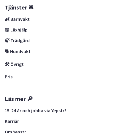
Tjänster 🛎
👶 Barnvakt
📖 Läxhjälp
🍃 Trädgård
🐕 Hundvakt
🛠 Övrigt
Pris
Läs mer 🔎
15-24 år och jobba via Yepstr?
Karriär
Om Yepstr