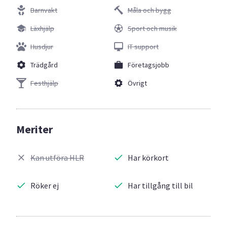
Barnvakt
Måla och bygg
Läxhjälp
Sport och musik
Husdjur
IT support
Trädgård
Företagsjobb
Festhjälp
Övrigt
Meriter
Kan utföra HLR
Har körkort
Röker ej
Har tillgång till bil