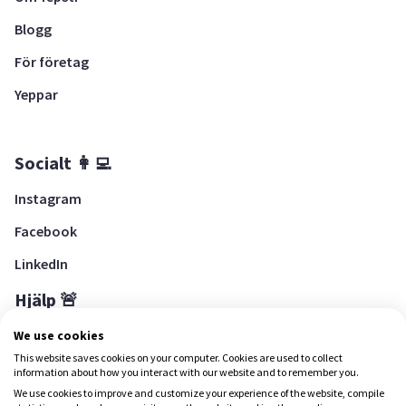
Blogg
För företag
Yeppar
Socialt 👩‍💻
Instagram
Facebook
LinkedIn
Hjälp 🚨
Hjälpcenter
We use cookies
This website saves cookies on your computer. Cookies are used to collect
information about how you interact with our website and to remember you.
We use cookies to improve and customize your experience of the website, compile
Ladda ned Yepstr