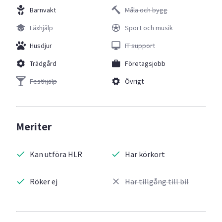
Barnvakt
Måla och bygg
Läxhjälp
Sport och musik
Husdjur
IT support
Trädgård
Företagsjobb
Festhjälp
Övrigt
Meriter
Kan utföra HLR
Har körkort
Röker ej
Har tillgång till bil