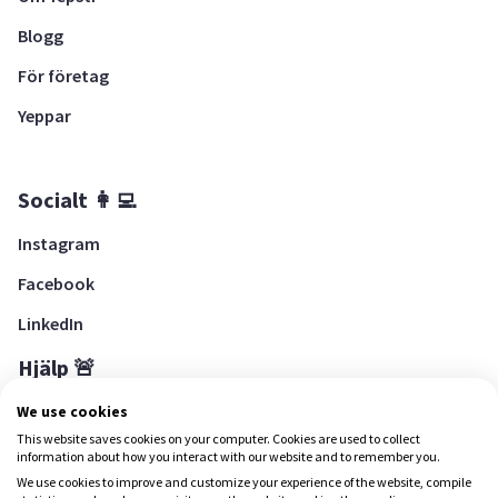
Blogg
För företag
Yeppar
Socialt 👩‍💻
Instagram
Facebook
LinkedIn
Hjälp 🚨
Hjälpcenter
We use cookies
This website saves cookies on your computer. Cookies are used to collect
information about how you interact with our website and to remember you.
We use cookies to improve and customize your experience of the website, compile
Ladda ned Yepstr