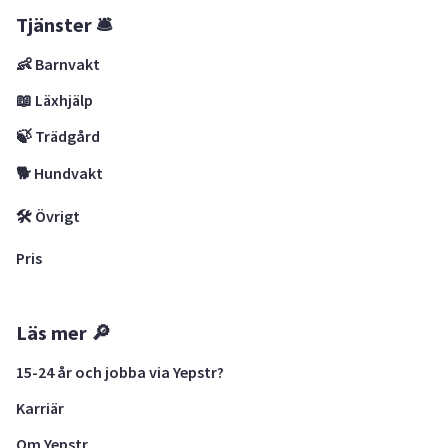
Tjänster 🛎
👶 Barnvakt
📖 Läxhjälp
🍃 Trädgård
🐕 Hundvakt
🛠 Övrigt
Pris
Läs mer 🔎
15-24 år och jobba via Yepstr?
Karriär
Om Yepstr