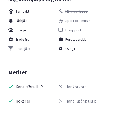
Barnvakt
Måla och bygg
Läxhjälp
Sport och musik
Husdjur
IT support
Trädgård
Företagsjobb
Festhjälp
Övrigt
Meriter
Kan utföra HLR
Har körkort
Röker ej
Har tillgång till bil