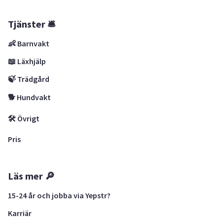
Tjänster 🛎
👶 Barnvakt
📖 Läxhjälp
🍃 Trädgård
🐕 Hundvakt
🛠 Övrigt
Pris
Läs mer 🔎
15-24 år och jobba via Yepstr?
Karriär