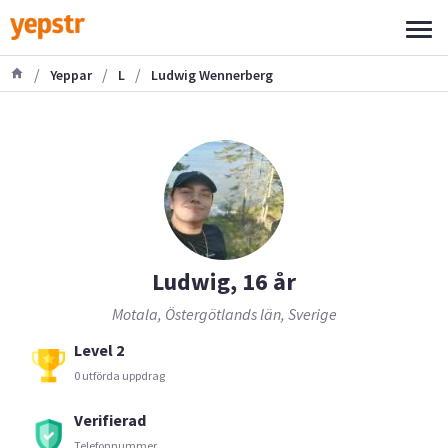
/
/
/
Yeppar
L
Ludwig Wennerberg
Ludwig, 16 år
Motala, Östergötlands län, Sverige
Level 2
0 utförda uppdrag
Verifierad
Telefonnummer