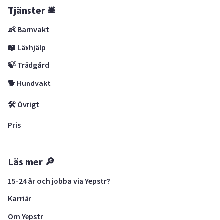
Tjänster 🛎
👶 Barnvakt
📖 Läxhjälp
🍃 Trädgård
🐕 Hundvakt
🛠 Övrigt
Pris
Läs mer 🔎
15-24 år och jobba via Yepstr?
Karriär
Om Yepstr