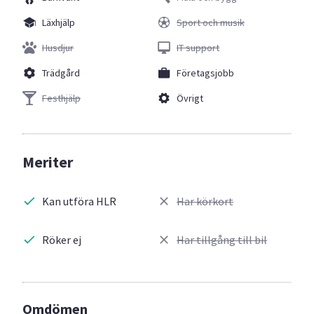
Läxhjälp
Sport och musik
Husdjur
IT support
Trädgård
Företagsjobb
Festhjälp
Övrigt
Meriter
Kan utföra HLR
Har körkort
Röker ej
Har tillgång till bil
Omdömen