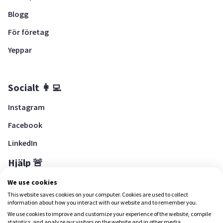
Blogg
För företag
Yeppar
Socialt 👩‍💻
Instagram
Facebook
LinkedIn
Hjälp 🚨
Hjälpcenter
We use cookies
This website saves cookies on your computer. Cookies are used to collect
information about how you interact with our website and to remember you.
We use cookies to improve and customize your experience of the website, compile
Ladda ned Yepstr
statistics, and analyze our visitors on the website and in other media.