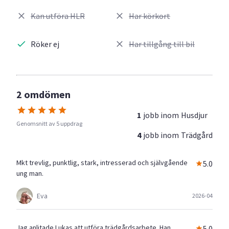
Kan utföra HLR
Har körkort
Röker ej
Har tillgång till bil
2 omdömen
1
jobb inom
Husdjur
Genomsnitt av 5 uppdrag
4
jobb inom
Trädgård
Mkt trevlig, punktlig, stark, intresserad och självgående
5.0
ung man.
Eva
2026-04
Jag anlitade Lukas att utföra trädgårdsarbete. Han
5.0