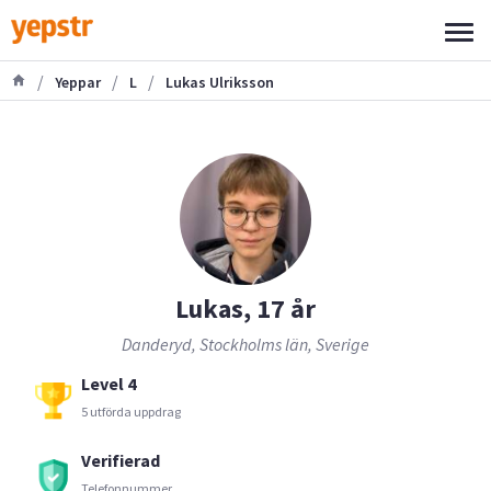
/
/
/
Yeppar
L
Lukas Ulriksson
Lukas, 17 år
Danderyd, Stockholms län, Sverige
Level 4
5 utförda uppdrag
Verifierad
Telefonnummer