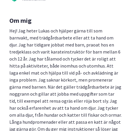
Om mig
Hej! Jag heter Lukas och hjälper gärna till som
barnvakt, med trädgårdsarbete eller att ta hand om
djur. Jag har tidigare jobbat med barn, praoat hos en
tredjeklass och varit karateinstruktör för barn mellan 6
och 12 år. Jag har tålamod och tycker det är roligt att
hitta på aktiviteter, både inomhus och utomhus. Att
laga enkel mat och hjälpa till vid på- och avklädning är
inga problem. Jag saknar körkort, men promenerar
gärna med barnen. När det gäller trädgårdsarbete är jag
noggrann och gillar att jobba med uppgifter som tar
tid, till exempel att rensa ogräs eller röja bort sly. Jag
har också erfarenhet av att ta hand om djur. Jag tycker
om alla djur, från hundar och katter till fiskar och ormar.
Långa hundpromenader eller att passa en katt är något
jag gärna gör. Om du ger mig instruktioner så löser jag