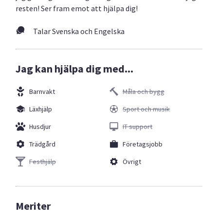
resten! Ser fram emot att hjälpa dig!
Talar Svenska och Engelska
Jag kan hjälpa dig med...
Barnvakt
Måla och bygg
Läxhjälp
Sport och musik
Husdjur
IT support
Trädgård
Företagsjobb
Festhjälp
Övrigt
Meriter