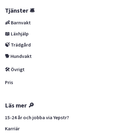
Tjänster 🛎
👶 Barnvakt
📖 Läxhjälp
🍃 Trädgård
🐕 Hundvakt
🛠 Övrigt
Pris
Läs mer 🔎
15-24 år och jobba via Yepstr?
Karriär