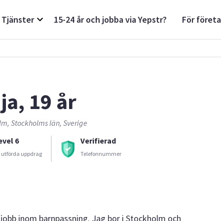
Tjänster
15-24 år och jobba via Yepstr?
För föret
ja, 19 år
lm, Stockholms län, Sverige
evel 6
Verifierad
 utförda uppdrag
Telefonnummer
 jobb inom barnpassning. Jag bor i Stockholm och