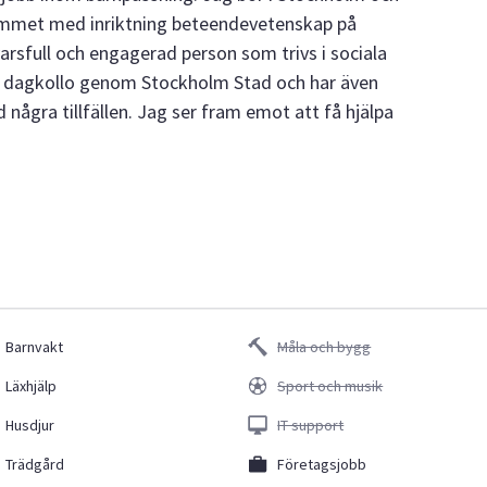
mmet med inriktning beteendevetenskap på
rsfull och engagerad person som trivs i sociala
ett dagkollo genom Stockholm Stad och har även
d några tillfällen. Jag ser fram emot att få hjälpa
Barnvakt
Måla och bygg
Läxhjälp
Sport och musik
Husdjur
IT support
Trädgård
Företagsjobb