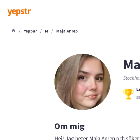
/
/
/
Yeppar
M
Maja Anrep
Ma
Stockho
L
25
Om mig
Hej! Jag heter Maja Anrep och söker