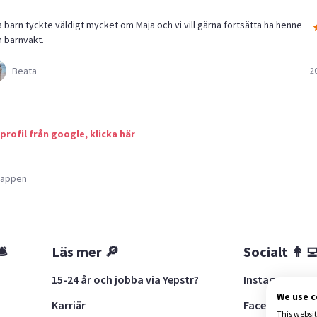
a barn tyckte väldigt mycket om Maja och vi vill gärna fortsätta ha henne
 barnvakt.
Beata
2
 profil från google, klicka här
a appen
🛎
Läs mer 🔎
Socialt 👩‍
15-24 år och jobba via Yepstr?
Instagram
We use 
Karriär
Facebook
This websit