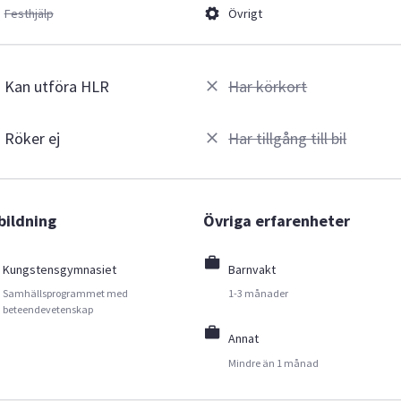
Festhjälp
Övrigt
Kan utföra HLR
Har körkort
Röker ej
Har tillgång till bil
bildning
Övriga erfarenheter
Kungstensgymnasiet
Barnvakt
Samhällsprogrammet med
1-3 månader
beteendevetenskap
Annat
Mindre än 1 månad