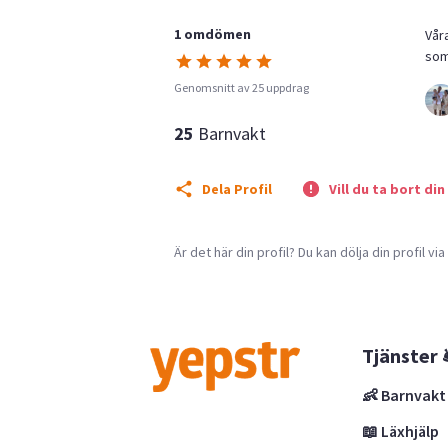
1 omdömen
Vår
som
Genomsnitt av 25 uppdrag
25
Barnvakt
Dela Profil
Vill du ta bort din
Är det här din profil? Du kan dölja din profil vi
Tjänster 
👶 Barnvakt
📖 Läxhjälp