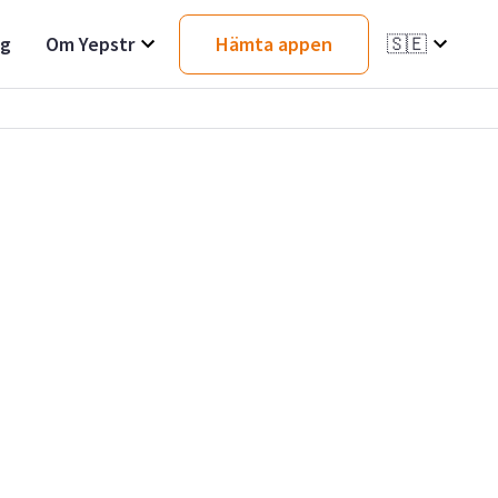
ag
Om Yepstr
Hämta appen
🇸🇪