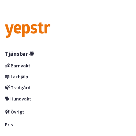
Tjänster 🛎
👶 Barnvakt
📖 Läxhjälp
🍃 Trädgård
🐕 Hundvakt
🛠 Övrigt
Pris