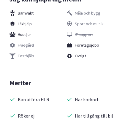
Barnvakt
Måla och bygg
Läxhjälp
Sport och musik
Husdjur
IT support
Trädgård
Företagsjobb
Festhjälp
Övrigt
Meriter
Kan utföra HLR
Har körkort
Röker ej
Har tillgång till bil