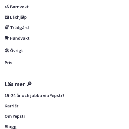
👶 Barnvakt
📖 Läxhjälp
🍃 Trädgård
🐕 Hundvakt
🛠 Övrigt
Pris
Läs mer 🔎
15-24 år och jobba via Yepstr?
Karriär
Om Yepstr
Blogg