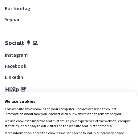
För företag
Yeppar
Socialt 👩‍💻
Instagram
Facebook
LinkedIn
Hjälp 🚨
Hjälpcenter
We use cookies
This website saves cookies on your computer. Cookies are used to collect
information about how you interact with our website and to remember you.
We use cookies to improve and customize your experience of the website, compile
Ladda ned Yepstr
statistics, and analyze our visitors on the website and in other media.
More information about the cookies we use can be found in our privacy policy.