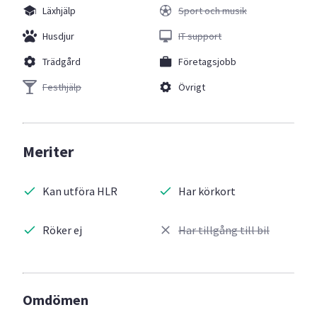
Läxhjälp
Sport och musik
Husdjur
IT support
Trädgård
Företagsjobb
Festhjälp
Övrigt
Meriter
Kan utföra HLR
Har körkort
Röker ej
Har tillgång till bil
Omdömen