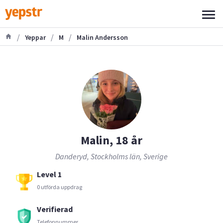
/
/
/
Yeppar
M
Malin Andersson
Malin, 18 år
Danderyd, Stockholms län, Sverige
Level 1
0 utförda uppdrag
Verifierad
Telefonnummer