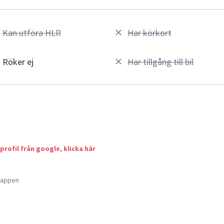
Kan utföra HLR
Har körkort
Röker ej
Har tillgång till bil
 profil från google, klicka här
a appen