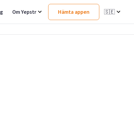
ag
Om Yepstr
Hämta appen
🇸🇪