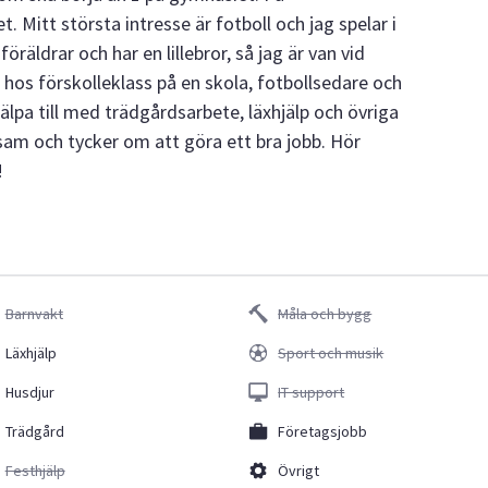
itt största intresse är fotboll och jag spelar i
räldrar och har en lillebror, så jag är van vid
hos förskolleklass på en skola, fotbollsedare och
älpa till med trädgårdsarbete, läxhjälp och övriga
psam och tycker om att göra ett bra jobb. Hör
!
Barnvakt
Måla och bygg
Läxhjälp
Sport och musik
Husdjur
IT support
Trädgård
Företagsjobb
Festhjälp
Övrigt