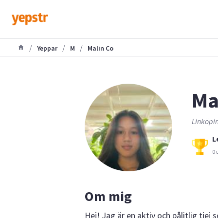
/
/
/
Yeppar
M
Malin Co
Ma
Linköpin
L
0 
Om mig
Hej! Jag är en aktiv och pålitlig tje