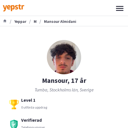
/
/
/
Yeppar
M
Mansour Almidani
Mansour, 17 år
Tumba, Stockholms län, Sverige
Level 1
0 utförda uppdrag
Verifierad
Telefonnummer