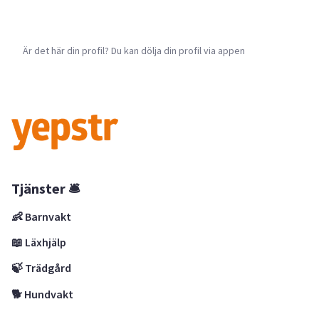
Är det här din profil? Du kan dölja din profil via appen
Tjänster 🛎
👶 Barnvakt
📖 Läxhjälp
🍃 Trädgård
🐕 Hundvakt