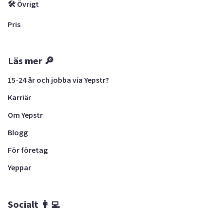
🛠 Övrigt
Pris
Läs mer 🔎
15-24 år och jobba via Yepstr?
Karriär
Om Yepstr
Blogg
För företag
Yeppar
Socialt 👩‍💻