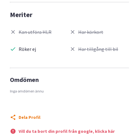
Meriter
Kan utföra HLR
Har körkort
Röker ej
Har tillgång till bil
Omdömen
Inga omdömen ännu
Dela Profil
Vill du ta bort din profil från google, klicka här