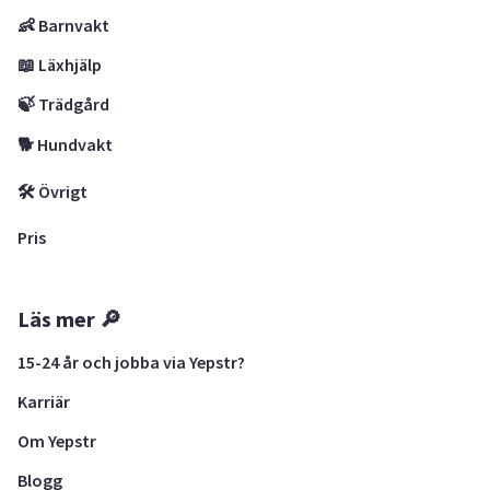
👶 Barnvakt
📖 Läxhjälp
🍃 Trädgård
🐕 Hundvakt
🛠 Övrigt
Pris
Läs mer 🔎
15-24 år och jobba via Yepstr?
Karriär
Om Yepstr
Blogg