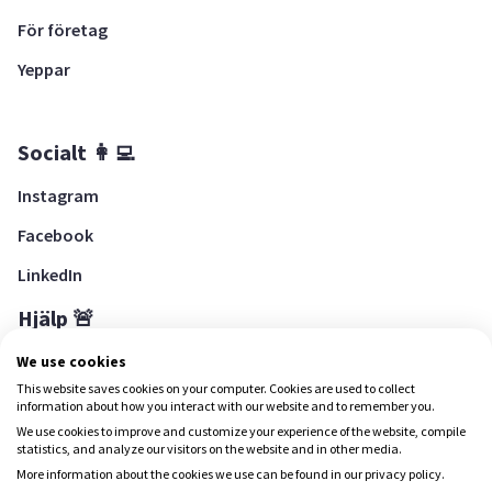
För företag
Yeppar
Socialt 👩‍💻
Instagram
Facebook
LinkedIn
Hjälp 🚨
Hjälpcenter
We use cookies
This website saves cookies on your computer. Cookies are used to collect
information about how you interact with our website and to remember you.
We use cookies to improve and customize your experience of the website, compile
Ladda ned Yepstr
statistics, and analyze our visitors on the website and in other media.
More information about the cookies we use can be found in our privacy policy.