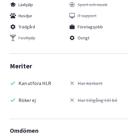
Läxhjälp
Sport och musik
Husdjur
IT support
Trädgård
Företagsjobb
Festhjälp
Övrigt
Meriter
Kan utföra HLR
Har körkort
Röker ej
Har tillgång till bil
Omdömen