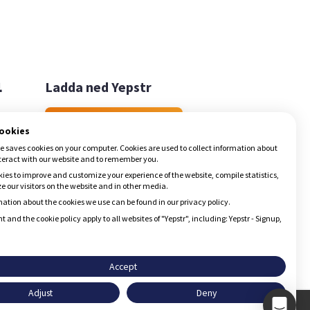

Ladda ned Yepstr
Ladda ned Yepstr
cookies
e saves cookies on your computer. Cookies are used to collect information about
teract with our website and to remember you.
ies to improve and customize your experience of the website, compile statistics,
 our visitors on the website and in other media.
ation about the cookies we use can be found in our privacy policy.
t and the cookie policy apply to all websites of "Yepstr", including: Yepstr - Signup,
Accept
Adjust
Deny