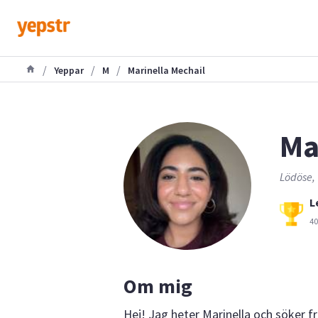
/
/
/
Yeppar
M
Marinella Mechail
Ma
Lödöse, 
L
40
Om mig
Hej! Jag heter Marinella och söker 