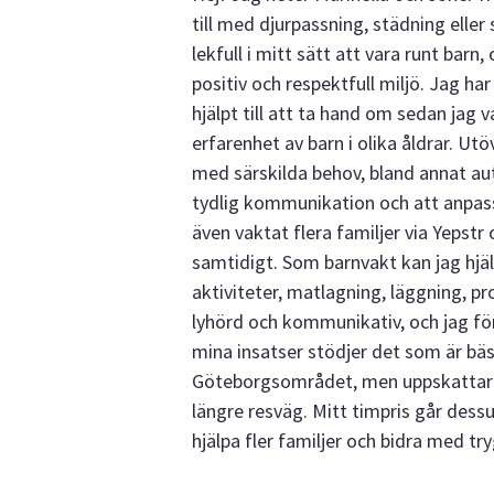
till med djurpassning, städning eller 
lekfull i mitt sätt att vara runt barn,
positiv och respektfull miljö. Jag ha
hjälpt till att ta hand om sedan jag v
erfarenhet av barn i olika åldrar. Ut
med särskilda behov, bland annat au
tydlig kommunikation och att anpass
även vaktat flera familjer via Yepstr 
samtidigt. Som barnvakt kan jag hjäl
aktiviteter, matlagning, läggning, pr
lyhörd och kommunikativ, och jag fö
mina insatser stödjer det som är bäst
Göteborgsområdet, men uppskattar o
längre resväg. Mitt timpris går des
hjälpa fler familjer och bidra med tr