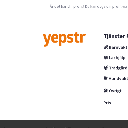
Är det här din profil? Du kan dölja din profil vi
Tjänster 
👶 Barnvakt
📖 Läxhjälp
🍃 Trädgård
🐕 Hundvak
🛠 Övrigt
Pris