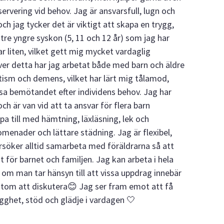
servering vid behov. Jag är ansvarsfull, lugn och
 och jag tycker det är viktigt att skapa en trygg,
r tre yngre syskon (5, 11 och 12 år) som jag har
ar liten, vilket gett mig mycket vardaglig
över detta har jag arbetat både med barn och äldre
tism och demens, vilket har lärt mig tålamod,
a bemötandet efter individens behov. Jag har
och är van vid att ta ansvar för flera barn
pa till med hämtning, läxläsning, lek och
omenader och lättare städning. Jag är flexibel,
rsöker alltid samarbeta med föräldrarna så att
 för barnet och familjen. Jag kan arbeta i hela
m man tar hänsyn till att vissa uppdrag innebär
sutom att diskutera😊 Jag ser fram emot att få
ygghet, stöd och glädje i vardagen 🤍