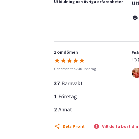
Utbildning och övriga erfarenheter
Ut
1 omdömen
Fick
Tryg
Genomsnitt av 40 uppdrag
37
Barnvakt
1
Företag
2
Annat
Dela Profil
Vill du ta bort din