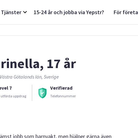
Tjänster
15-24 år och jobba via Yepstr?
För föret
rinella, 17 år
Västra Götalands län, Sverige
evel 7
Verifierad
 utförda uppdrag
Telefonnummer
främst jobb som barnvakt, men hjälper gärna även