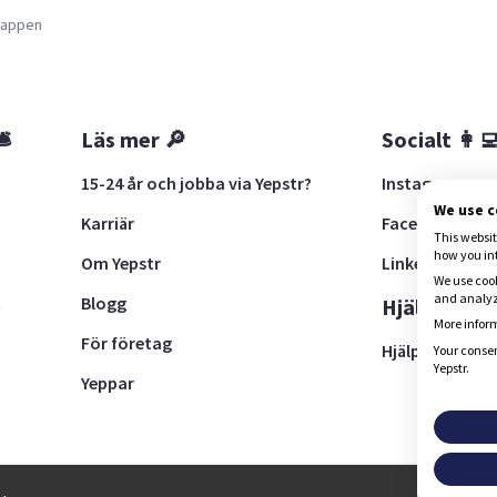
a appen
🛎
Läs mer 🔎
Socialt 👩‍
15-24 år och jobba via Yepstr?
Instagram
We use 
Karriär
Facebook
This websit
how you in
Om Yepstr
LinkedIn
We use cook
and analyze
Blogg
t
Hjälp 🚨
More inform
För företag
Hjälpcenter
Your consen
Yepstr.
Yeppar