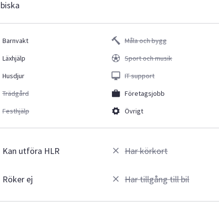
abiska
Barnvakt
Måla och bygg
Läxhjälp
Sport och musik
Husdjur
IT support
Trädgård
Företagsjobb
Festhjälp
Övrigt
Kan utföra HLR
Har körkort
Röker ej
Har tillgång till bil