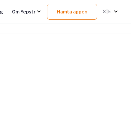
ag
Om Yepstr
Hämta appen
🇸🇪