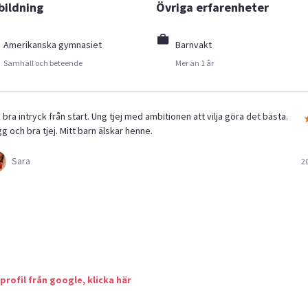
bildning
Övriga erfarenheter
Amerikanska gymnasiet
Barnvakt
Samhäll och beteende
Mer än 1 år
 bra intryck från start. Ung tjej med ambitionen att vilja göra det bästa.
g och bra tjej. Mitt barn älskar henne.
Sara
2
 profil från google, klicka här