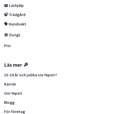
📖 Läxhjälp
🍃 Trädgård
🐕 Hundvakt
🛠 Övrigt
Pris
Läs mer 🔎
15-24 år och jobba via Yepstr?
Karriär
Om Yepstr
Blogg
För företag