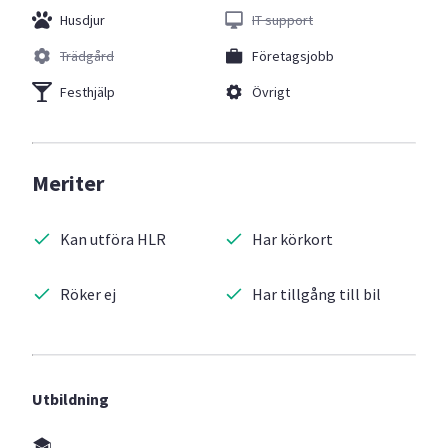
Husdjur
IT support
Trädgård
Företagsjobb
Festhjälp
Övrigt
Meriter
Kan utföra HLR
Har körkort
Röker ej
Har tillgång till bil
Utbildning