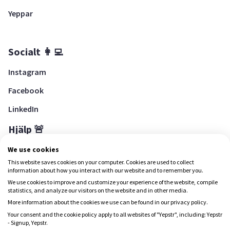
Yeppar
Socialt 👩‍💻
Instagram
Facebook
LinkedIn
Hjälp 🚨
Hjälpcenter
We use cookies
This website saves cookies on your computer. Cookies are used to collect
information about how you interact with our website and to remember you.
We use cookies to improve and customize your experience of the website, compile
Ladda ned Yepstr
statistics, and analyze our visitors on the website and in other media.
More information about the cookies we use can be found in our privacy policy.
Ladda ned Yepstr
Your consent and the cookie policy apply to all websites of "Yepstr", including: Yepstr
- Signup, Yepstr.