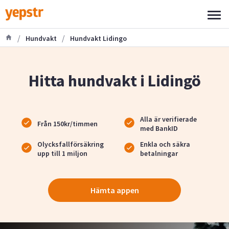
/
/
Hundvakt
Hundvakt Lidingo
Hitta hundvakt i Lidingö
Alla är verifierade
Från 150kr/timmen
med BankID
Olycksfallförsäkring
Enkla och säkra
upp till 1 miljon
betalningar
Hämta appen