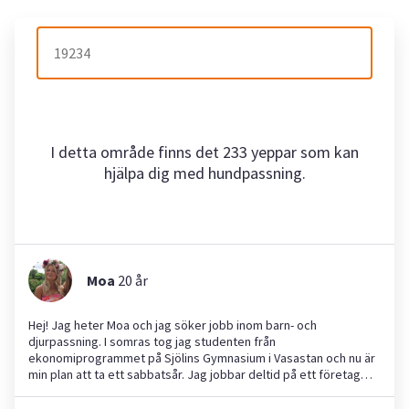
I detta område finns det 233 yeppar som kan
hjälpa dig med hundpassning.
Moa
20
år
Hej! Jag heter Moa och jag söker jobb inom barn- och
djurpassning. I somras tog jag studenten från
ekonomiprogrammet på Sjölins Gymnasium i Vasastan och nu är
min plan att ta ett sabbatsår. Jag jobbar deltid på ett företag
men känner att jag gärna jobbar extra som barn-/djurvakt då jag
har en del tid över. Jag har 5 års erfarenhet av barnvaktning och