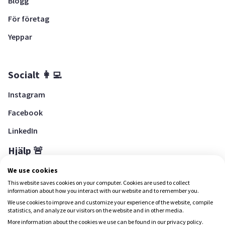
Blogg
För företag
Yeppar
Socialt 👩‍💻
Instagram
Facebook
LinkedIn
Hjälp 🚨
Hjälpcenter
We use cookies
This website saves cookies on your computer. Cookies are used to collect
information about how you interact with our website and to remember you.
We use cookies to improve and customize your experience of the website, compile
Ladda ned Yepstr
statistics, and analyze our visitors on the website and in other media.
More information about the cookies we use can be found in our privacy policy.