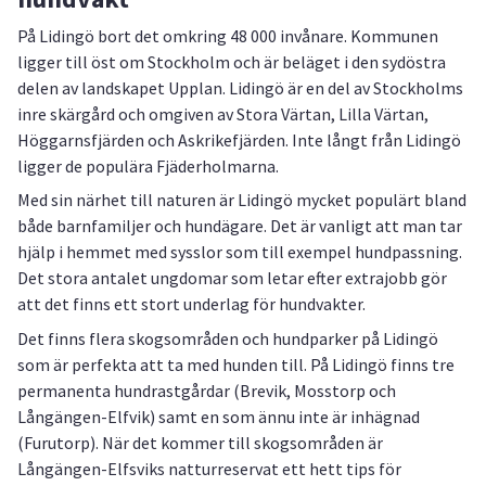
På Lidingö bort det omkring 48 000 invånare. Kommunen
ligger till öst om Stockholm och är beläget i den sydöstra
delen av landskapet Upplan. Lidingö är en del av Stockholms
inre skärgård och omgiven av Stora Värtan, Lilla Värtan,
Höggarnsfjärden och Askrikefjärden. Inte långt från Lidingö
ligger de populära Fjäderholmarna.
Med sin närhet till naturen är Lidingö mycket populärt bland
både barnfamiljer och hundägare. Det är vanligt att man tar
hjälp i hemmet med sysslor som till exempel hundpassning.
Det stora antalet ungdomar som letar efter extrajobb gör
att det finns ett stort underlag för hundvakter.
Det finns flera skogsområden och hundparker på Lidingö
som är perfekta att ta med hunden till. På Lidingö finns tre
permanenta hundrastgårdar (Brevik, Mosstorp och
Långängen-Elfvik) samt en som ännu inte är inhägnad
(Furutorp). När det kommer till skogsområden är
Långängen-Elfsviks natturreservat ett hett tips för