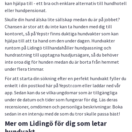
kan hjälpa till - ett bra och enklare alternativ till hundhotell
eller hundpensionat.
Skulle din hund älska lite sällskap medan du är på jobbet?
Chansen är stor att du inte kan ta hunden med dig till
kontoret, så på Yepstr finns duktiga hundvakter som kan
hjälpa till att ta hand om den under dagen. Hundvakter
runtom på Lidingö tillhandahåller hundpassning och
hundrastning till upptagna husdjursägare, så du behöver
inte oroa dig för hunden medan du är borta från hemmet
under flera timmar.
För att starta din sökning efter en perfekt hundvakt fyller du
enkelt i din postkod här på Yepstr.com eller laddar ned vår
app. Sedan kan du se vilka ungdomar som är tillgängliga
under de datum och tider som fungerar för dig. Läs deras
recensioner, omdömen och personliga beskrivningar. Boka
sedan in en intervju med de som du tror skulle passa bäst!
Mer om Lidingö för dig som letar
hundvakt