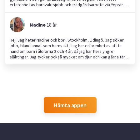
erfarenhet av barnvaktsjobb och trädgårdsarbete via Yepstr. Nu
ser jag fram emot fler möjligheter till barnpassning, läxhjälp och
trädgårdsjobb. Hoppas vi hörs! Med vänliga hälsningar
Nadine
18
år
Hej! Jag heter Nadine och bor i Stockholm, Lidingö. Jag söker
jobb, bland annat som barnvakt. Jag har erfarenhet av att ta
hand om barn i åldrarna 2 och 4 år, då jag har flera yngre
släktingar. Jag tycker också mycket om djur och kan gärna tänka
mig att vara hundvakt. Dessutom har jag erfarenhet av att
servera, eftersom jag har jobbat som servitör vid några tillfällen.
Jag är en noggrann person och alltid i tid!
Hämta appen