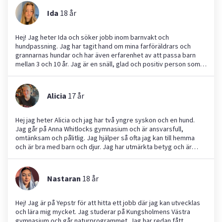
har passat barn i åldrarna 2-8 år. Om detta låter intressant så är
Ida
18
år
det bara att kontakta mig! Hoppas vi hörs☺️
Hej! Jag heter Ida och söker jobb inom barnvakt och
hundpassning. Jag har tagit hand om mina farföräldrars och
grannarnas hundar och har även erfarenhet av att passa barn
mellan 3 och 10 år. Jag är en snäll, glad och positiv person som
tycker om att hitta på roliga aktiviteter, som att leka utom- och
inomhus, pyssla, leka eller läsa sagor tillsammans. Att arbeta
med både barn och djur känns naturligt för mig eftersom jag
Alicia
17
år
gillar att ta ansvar och vara kreativ. Jag ser verkligen fram emot
att hjälpa till och skapa trygga och roliga stunder för era barn
och djur!
Hej jag heter Alicia och jag har två yngre syskon och en hund.
Jag går på Anna Whitlocks gymnasium och är ansvarsfull,
omtänksam och pålitlig. Jag hjälper så ofta jag kan till hemma
och är bra med barn och djur. Jag har utmärkta betyg och är
duktig på att hjälpa med läxor. Mitt mål är att göra vardagen
enklare för familjer och samtidigt lära mig värdefulla färdigheter.
Hoppas ni hör av er!
Nastaran
18
år
Hej! Jag är på Yepstr för att hitta ett jobb där jag kan utvecklas
och lära mig mycket. Jag studerar på Kungsholmens Västra
gymnasium och går naturprogrammet. Jag har redan fått