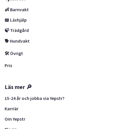
👶 Barnvakt
📖 Läxhjälp
🍃 Trädgård
🐕 Hundvakt
🛠 Övrigt
Pris
Läs mer 🔎
15-24 år och jobba via Yepstr?
Karriär
Om Yepstr