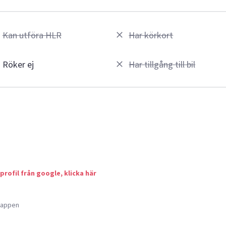
Kan utföra HLR
Har körkort
Röker ej
Har tillgång till bil
 profil från google, klicka här
a appen