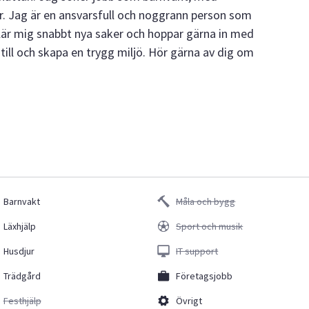
or. Jag är en ansvarsfull och noggrann person som
Jag lär mig snabbt nya saker och hoppar gärna in med
 till och skapa en trygg miljö. Hör gärna av dig om
Barnvakt
Måla och bygg
Läxhjälp
Sport och musik
Husdjur
IT support
Trädgård
Företagsjobb
Festhjälp
Övrigt