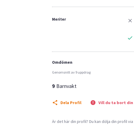
Meriter
Omdömen
Genomsnitt av 9 uppdrag
9
Barnvakt
Dela Profil
Vill du ta bort din
Är det här din profil? Du kan dölja din profil vi