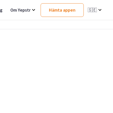
ag
Om Yepstr
Hämta appen
🇸🇪