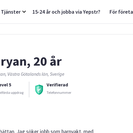
Tjänster
15-24 år och jobba via Yepstr?
För föret
ryan, 20 år
tan, Västra Götalands län, Sverige
evel 5
Verifierad
utförda uppdrag
Telefonnummer
llhättan. Jag söker jobb som barnvakt, med