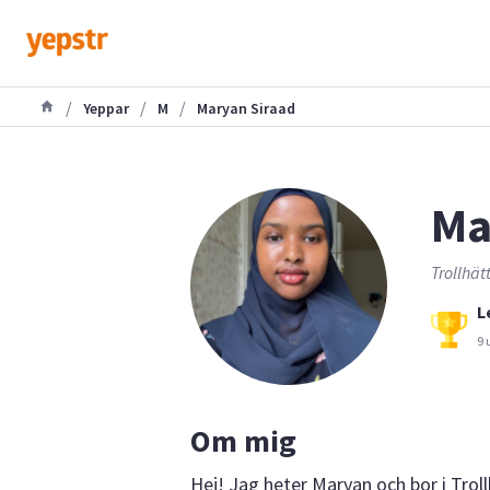
/
/
/
Yeppar
M
Maryan Siraad
Ma
Trollhät
L
9 
Om mig
Hej! Jag heter Maryan och bor i Tro