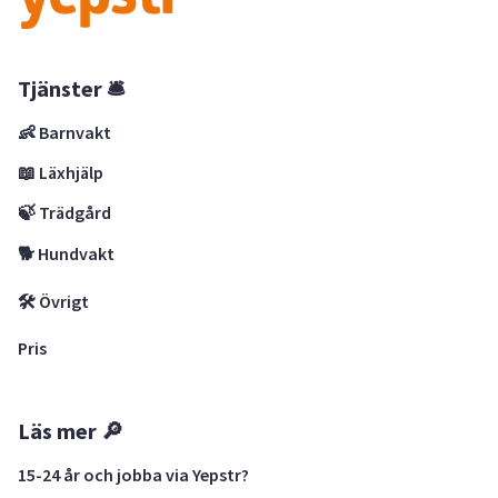
Tjänster 🛎
👶 Barnvakt
📖 Läxhjälp
🍃 Trädgård
🐕 Hundvakt
🛠 Övrigt
Pris
Läs mer 🔎
15-24 år och jobba via Yepstr?