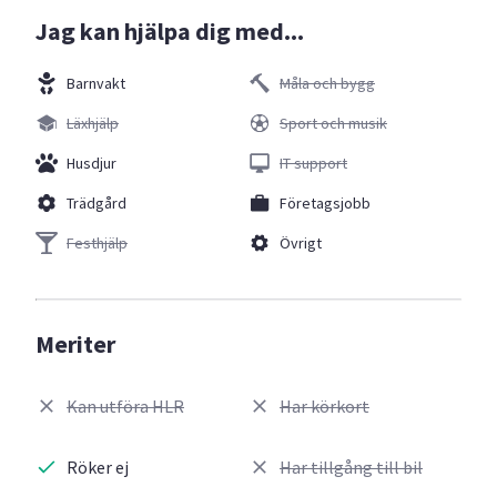
Jag kan hjälpa dig med...
Barnvakt
Måla och bygg
Läxhjälp
Sport och musik
Husdjur
IT support
Trädgård
Företagsjobb
Festhjälp
Övrigt
Meriter
Kan utföra HLR
Har körkort
Röker ej
Har tillgång till bil