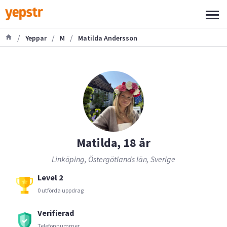
/
/
/
Yeppar
M
Matilda Andersson
Matilda, 18 år
Linköping, Östergötlands län, Sverige
Level 2
0 utförda uppdrag
Verifierad
Telefonnummer