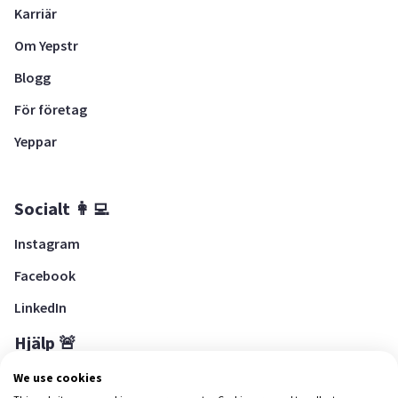
Karriär
Om Yepstr
Blogg
För företag
Yeppar
Socialt 👩‍💻
Instagram
Facebook
LinkedIn
Hjälp 🚨
Hjälpcenter
We use cookies