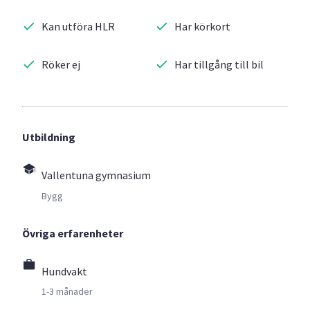
Kan utföra HLR
Har körkort
Röker ej
Har tillgång till bil
Utbildning
Vallentuna gymnasium
Bygg
Övriga erfarenheter
Hundvakt
1-3 månader