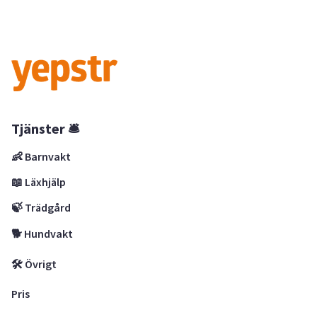
Tjänster 🛎
👶 Barnvakt
📖 Läxhjälp
🍃 Trädgård
🐕 Hundvakt
🛠 Övrigt
Pris