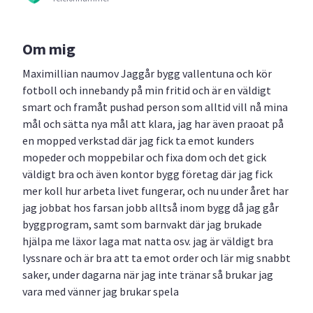
Om mig
Maximillian naumov Jaggår bygg vallentuna och kör
fotboll och innebandy på min fritid och är en väldigt
smart och framåt pushad person som alltid vill nå mina
mål och sätta nya mål att klara, jag har även praoat på
en mopped verkstad där jag fick ta emot kunders
mopeder och moppebilar och fixa dom och det gick
väldigt bra och även kontor bygg företag där jag fick
mer koll hur arbeta livet fungerar, och nu under året har
jag jobbat hos farsan jobb alltså inom bygg då jag går
byggprogram, samt som barnvakt där jag brukade
hjälpa me läxor laga mat natta osv. jag är väldigt bra
lyssnare och är bra att ta emot order och lär mig snabbt
saker, under dagarna när jag inte tränar så brukar jag
vara med vänner jag brukar spela