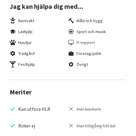
Jag kan hjälpa dig med...
Barnvakt
Måla och bygg
Läxhjälp
Sport och musik
Husdjur
IT support
Trädgård
Företagsjobb
Festhjälp
Övrigt
Meriter
Kan utföra HLR
Har körkort
Röker ej
Har tillgång till bil