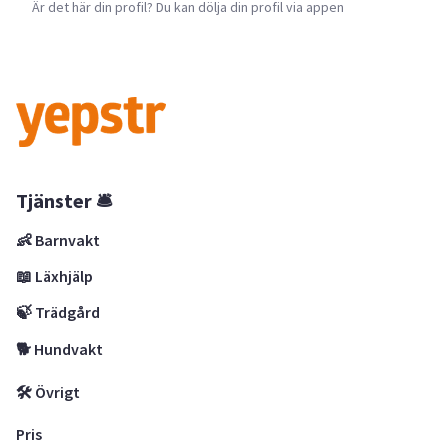
Är det här din profil? Du kan dölja din profil via appen
Tjänster 🛎
👶 Barnvakt
📖 Läxhjälp
🍃 Trädgård
🐕 Hundvakt
🛠 Övrigt
Pris