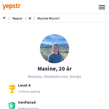
/
/
/
Yeppar
M
Maxine Mozart
Maxine, 20 år
Bromma, Stockholms län, Sverige
Level 4
1 utförda uppdrag
Verifierad
Telefonnummer