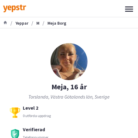
/
/
/
Yeppar
M
Meja Borg
Meja, 16 år
Torslanda, Västra Götalands län, Sverige
Level 2
0 utförda uppdrag
Verifierad
Telefonnummer