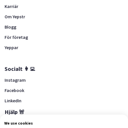
Karriär
Om Yepstr
Blogg
För företag
Yeppar
Socialt 👩‍💻
Instagram
Facebook
LinkedIn
Hjälp 🚨
Hjälpcenter
We use cookies