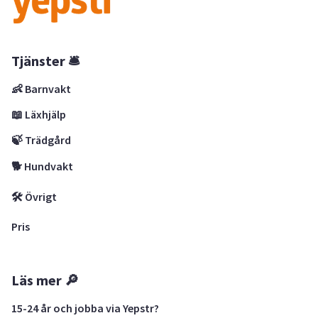
Tjänster 🛎
👶 Barnvakt
📖 Läxhjälp
🍃 Trädgård
🐕 Hundvakt
🛠 Övrigt
Pris
Läs mer 🔎
15-24 år och jobba via Yepstr?