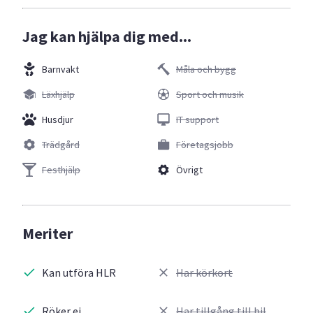
Jag kan hjälpa dig med...
Barnvakt
Måla och bygg
Läxhjälp
Sport och musik
Husdjur
IT support
Trädgård
Företagsjobb
Festhjälp
Övrigt
Meriter
Kan utföra HLR
Har körkort
Röker ej
Har tillgång till bil