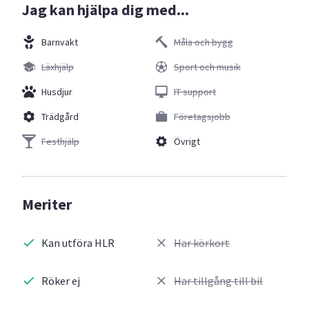
Jag kan hjälpa dig med...
Barnvakt
Måla och bygg
Läxhjälp
Sport och musik
Husdjur
IT support
Trädgård
Företagsjobb
Festhjälp
Övrigt
Meriter
Kan utföra HLR
Har körkort
Röker ej
Har tillgång till bil