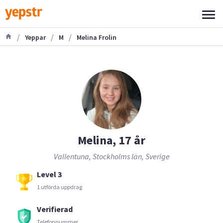
/
/
/
Yeppar
M
Melina Frolin
Melina, 17 år
Vallentuna, Stockholms län, Sverige
Level 3
1 utförda uppdrag
Verifierad
Telefonnummer