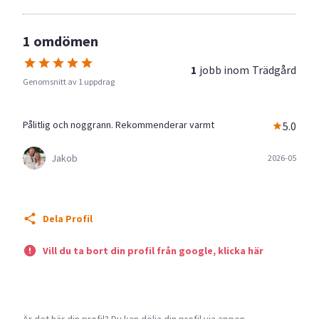
1 omdömen
1
jobb inom
Trädgård
Genomsnitt av 1 uppdrag
Pålitlig och noggrann. Rekommenderar varmt
5.0
Jakob
2026-05
Dela Profil
Vill du ta bort din profil från google, klicka här
Är det här din profil? Du kan dölja din profil via appen