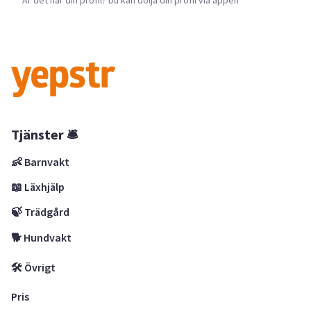
Tjänster 🛎
👶 Barnvakt
📖 Läxhjälp
🍃 Trädgård
🐕 Hundvakt
🛠 Övrigt
Pris